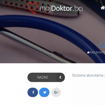
Z
MOJDOKTO
Složena alveolarna ž
NAZAD