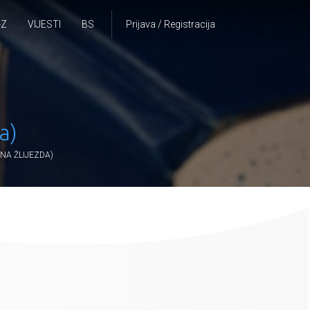
-Z
VIJESTI
BS
Prijava / Registracija
a)
NA ŽLIJEZDA)