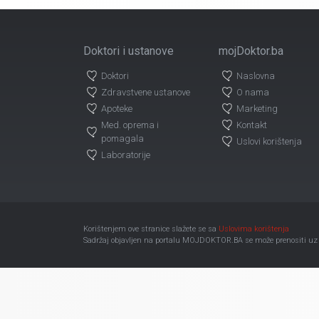
Doktori i ustanove
mojDoktor.ba
Doktori
Naslovna
Zdravstvene ustanove
O nama
Apoteke
Marketing
Med. oprema i
Kontakt
pomagala
Uslovi korištenja
Laboratorije
Korištenjem ove stranice slažete se sa
Uslovima korištenja
Sadržaj objavljen na portalu MOJDOKTOR.BA se može prenositi uz ob