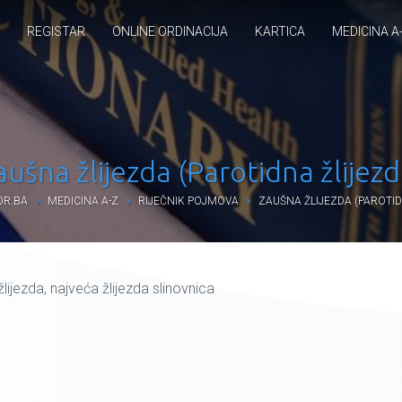
REGISTAR
ONLINE ORDINACIJA
KARTICA
MEDICINA A
aušna žlijezda (Parotidna žlijezd
R.BA
MEDICINA A-Z
RIJEČNIK POJMOVA
ZAUŠNA ŽLIJEZDA (PAROTID
lijezda, najveća žlijezda slinovnica