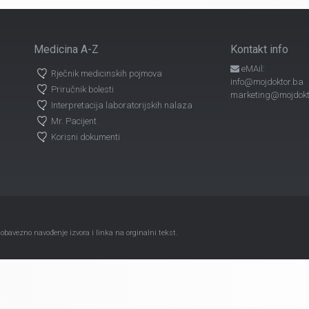
Medicina A-Z
Kontakt info
eMAil:
Rječnik medicinskih pojmova
info@mojdoktor.ba
Priručnik bolesti
marketing@mojdokt
Interpretacija laboratorijskih nalaza
Mr. Pacijent
Korisni dokumenti
avezno navođenje izvora i linka na orginalni tekst.