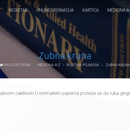
REGISTAR
ONLINE ORDINACIJA
KARTICA
MEDICINA A
Zubna kruna
MOJDOKTOR.BA
MEDICINA A-Z
RIJEČNIK POJMOVA
ZUBNA KRUN
 zubnom caklinom.U normalnim uvjetima proteže se do ruba ging