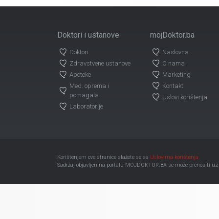
Doktori i ustanove
mojDoktor.ba
Doktori
Naslovna
Zdravstvene ustanove
O nama
Apoteke
Marketing
Med. oprema i
Kontakt
pomagala
Uslovi korištenja
Laboratorije
Korištenjem ove stranice slažete se sa
Uslovima korištenja
Sadržaj objavljen na portalu MOJDOKTOR.BA se može prenositi uz ob