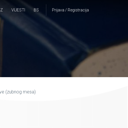
-Z
VIJESTI
BS
Prijava / Registracija
A
ive (zubnog mesa)