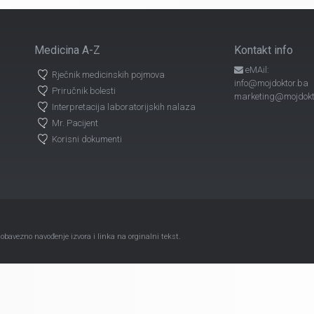
Medicina A-Z
Kontakt info
eMAil:
Rječnik medicinskih pojmova
info@mojdoktor.ba
Priručnik bolesti
marketing@mojdokt
Interpretacija laboratorijskih nalaza
Mr. Pacijent
Korisni dokumenti
avezno navođenje izvora i linka na orginalni tekst.