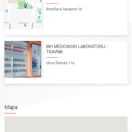
novootvorenom laboratoriju na
lokaciji Stup.
Branilaca Sarajeva 16
BIH MEDICINSKI LABORATORIJ -
TRAVNIK
Ulica Šehida 17a
Mapa