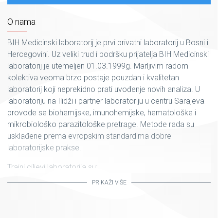
O nama
BIH Medicinski laboratorij je prvi privatni laboratorij u Bosni i
Hercegovini. Uz veliki trud i podršku prijatelja BIH Medicinski
laboratorij je utemeljen 01.03.1999g. Marljivim radom
kolektiva veoma brzo postaje pouzdan i kvalitetan
laboratorij koji neprekidno prati uvođenje novih analiza. U
laboratoriju na Ilidži i partner laboratoriju u centru Sarajeva
provode se biohemijske, imunohemijske, hematološke i
mikrobiološko parazitološke pretrage. Metode rada su
usklađene prema evropskim standardima dobre
laboratorijske prakse.
Trajni ciljevi laboratorija su:
PRIKAŽI VIŠE
održavanje punog povjerenja u BIH Medicinski
laboratorij,
kontinuirano obrazovati osoblje laboratorija i