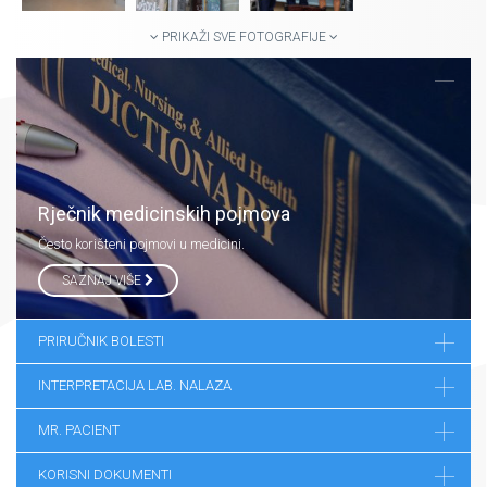
PRIKAŽI SVE FOTOGRAFIJE
Rječnik medicinskih pojmova
Često korišteni pojmovi u medicini.
SAZNAJ VIŠE
PRIRUČNIK BOLESTI
INTERPRETACIJA LAB. NALAZA
MR. PACIENT
KORISNI DOKUMENTI