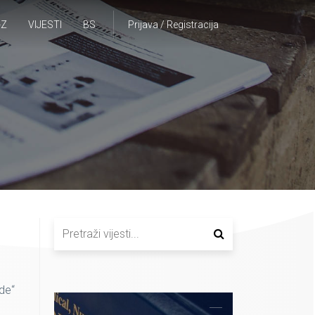
-Z
VIJESTI
BS
Prijava / Registracija
ade“