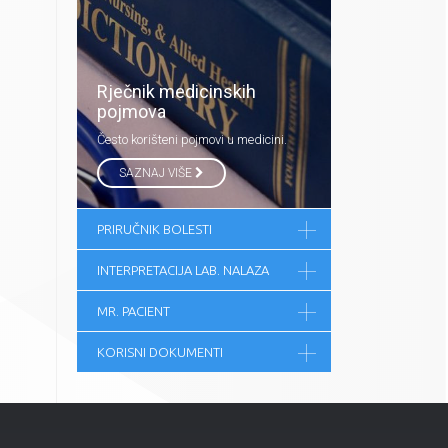
Rječnik medicinskih
pojmova
Često korišteni pojmovi u medicini.
SAZNAJ VIŠE
PRIRUČNIK BOLESTI
INTERPRETACIJA LAB. NALAZA
MR. PACIENT
KORISNI DOKUMENTI