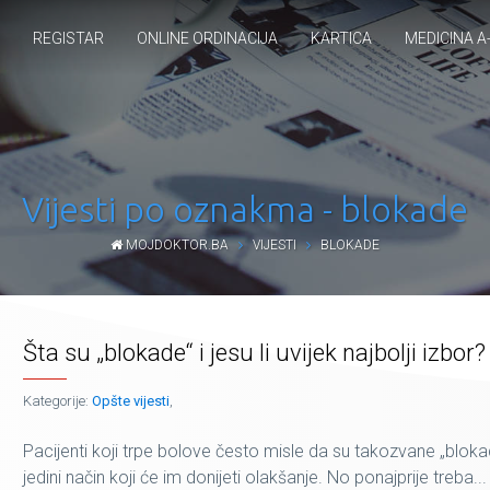
REGISTAR
ONLINE ORDINACIJA
KARTICA
MEDICINA A
Vijesti po oznakma - blokade
MOJDOKTOR.BA
VIJESTI
BLOKADE
Šta su „blokade“ i jesu li uvijek najbolji izbor?
Kategorije:
Opšte vijesti
,
Pacijenti koji trpe bolove često misle da su takozvane „blok
jedini način koji će im donijeti olakšanje. No ponajprije treba...