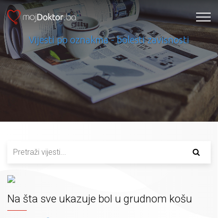
Vijesti po oznakma - bolesti zavisnosti
Na šta sve ukazuje bol u grudnom košu