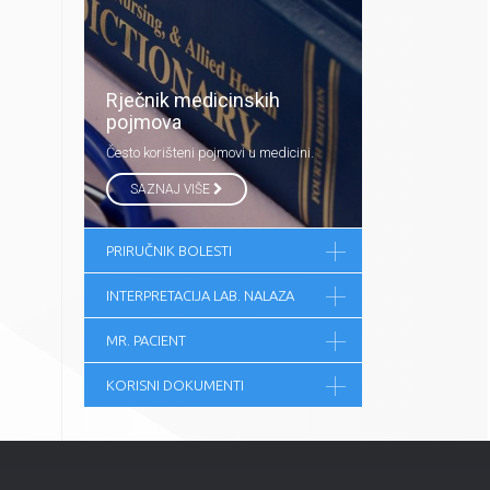
Rječnik medicinskih
pojmova
Često korišteni pojmovi u medicini.
SAZNAJ VIŠE
PRIRUČNIK BOLESTI
INTERPRETACIJA LAB. NALAZA
MR. PACIENT
KORISNI DOKUMENTI