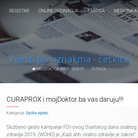
REGISTAR
ONLINE ORDINACIJA
KARTICA
MEDICINA A
Vijesti po oznakma - četkica
MOJDOKTOR.BA
VIJESTI
ČETKICA
CURAPROX i mojDoktor.ba vas daruju!!!
Kategorije:
Opšte vijesti
,
Službeno geslo kampanje FDI-ovog Svjetskog dana oralnog
zdravlja 2019. (WOHD) je „Kaži ahh: oralno zdravlje je zakon“.