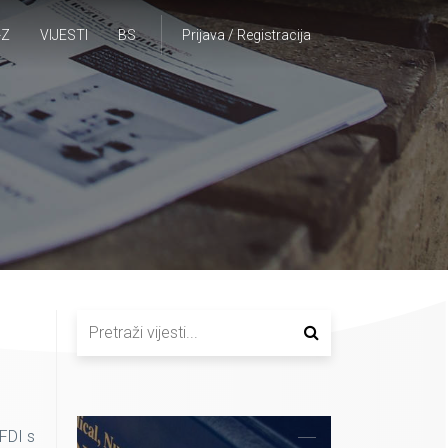
-Z
VIJESTI
BS
Prijava / Registracija
 FDI s