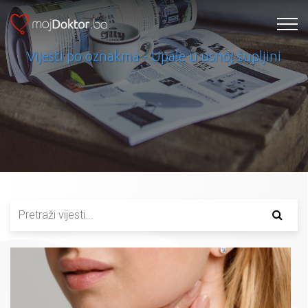
Vijesti po oznakma - Upale u usnoj šupljini