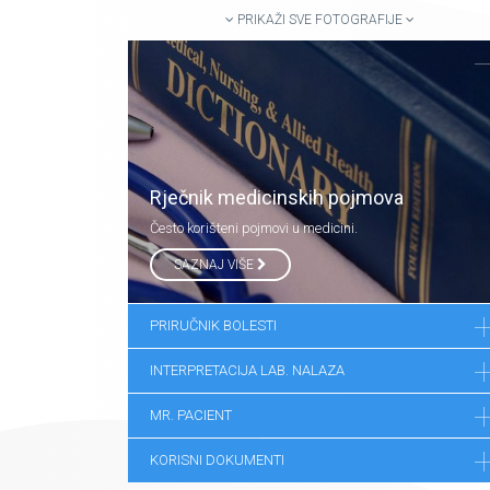
PRIKAŽI SVE FOTOGRAFIJE
Rječnik medicinskih pojmova
Često korišteni pojmovi u medicini.
SAZNAJ VIŠE
PRIRUČNIK BOLESTI
INTERPRETACIJA LAB. NALAZA
MR. PACIENT
KORISNI DOKUMENTI