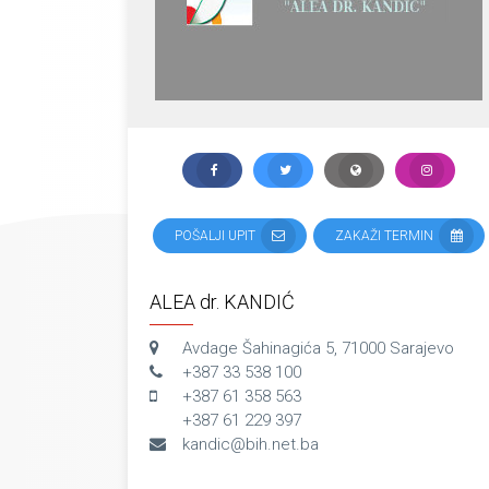
POŠALJI UPIT
ZAKAŽI TERMIN
ALEA dr. KANDIĆ
Avdage Šahinagića 5, 71000 Sarajevo
+387 33 538 100
+387 61 358 563
+387 61 229 397
kandic@bih.net.ba