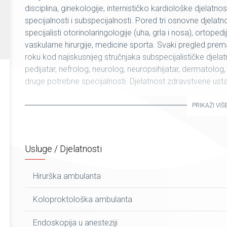
disciplina, ginekologije, internističko kardiološke djelatno
specijalnosti i subspecijalnosti. Pored tri osnovne djelatnos
specijalisti otorinolaringologije (uha, grla i nosa), ortopedij
vaskularne hirurgije, medicine sporta. Svaki pregled prema 
roku kod najiskusnijeg stručnjaka subspecijalističke djel
pedijatar, nefrolog, neurolog, neuropsihijatar, dermatolog,
druge potrebne specijalnosti. Djelatnost zdravstvene ust
odvojena dijela: AMBULANTE I DIJAGNOSTIKA – POLIKL
PRIKAŽI VIŠ
Usluge / Djelatnosti
Hirurška ambulanta
Koloproktološka ambulanta
Endoskopija u anesteziji