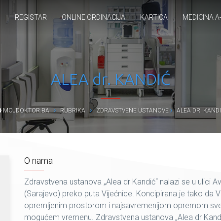
REGISTAR
ONLINE ORDINACIJA
KARTICA
MEDICINA A
ALEA dr. KANDIĆ
MOJDOKTOR.BA
RUBRIKA
ZDRAVSTVENE USTANOVE
ALEA DR. KAND
O nama
Zdravstvena ustanova „Alea dr Kandić“ nalazi se u ulici 
(Sarajevo) preko puta Vijećnice. Koncipirana je tako d
opremljenim prostorom i najsavremenijom opremom sve p
mogućem vremenu. Zdravstvena ustanova „Alea dr Kandić“