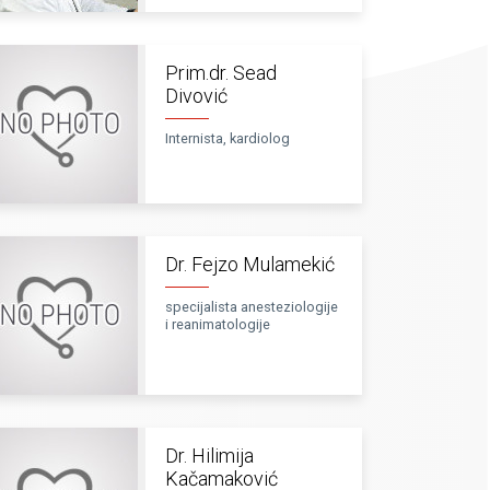
Prim.dr. Sead
Divović
Internista, kardiolog
Dr. Fejzo Mulamekić
specijalista anesteziologije
i reanimatologije
Dr. Hilimija
Kačamaković