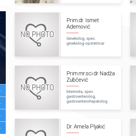
Prim.dr. Ismet
Ademović
Ginekolog, spec.
ginekolog-opstetricar
Prim.mr.sci.dr Nadža
Zubčević
Internista, spec.
gastroenterolog,
gastroenterohepatolog
Dr. Amela Pljakić