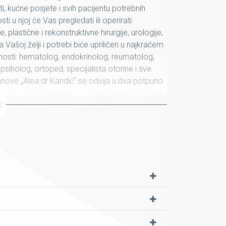
sti, kućne posjete i svih pacijentu potrebnih
ti u njoj će Vas pregledati ili operirati
e, plastične i rekonstruktivne hirurgije, urologije,
Vašoj želji i potrebi biće upriličen u najkraćem
atnosti: hematolog, endokrinolog, reumatolog,
 psiholog, ortoped, specijalista otorine i sve
anove „Alea dr Kandić“ se odvija u dva potpuno
INIKA i STACIONARNI ILI HOSPITALNI DIO
E