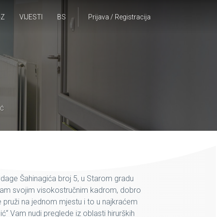
-Z
VIJESTI
BS
Prijava / Registracija
IĆ
Avdage Šahinagića broj 5, u Starom gradu
a Vam svojim visokostručnim kadrom, dobro
ruži na jednom mjestu i to u najkraćem
 Vam nudi preglede iz oblasti hirurških