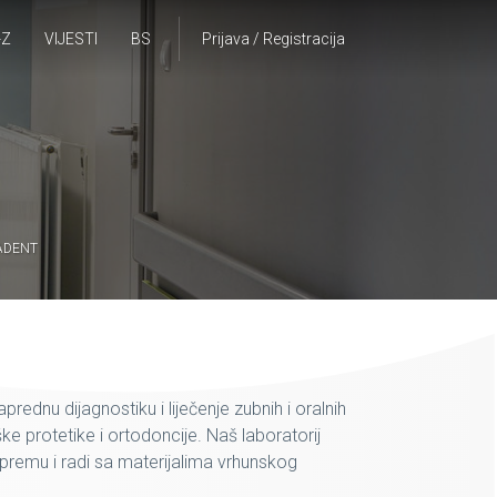
-Z
VIJESTI
BS
Prijava / Registracija
ADENT
rednu dijagnostiku i liječenje zubnih i oralnih
e protetike i ortodoncije. Naš laboratorij
premu i radi sa materijalima vrhunskog