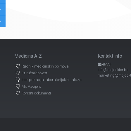
Medicina A-Z
Kontakt info
eMAil:
Rječnik medicinskih pojmova
info@mojdoktor.ba
Priručnik bolesti
marketing@mojdokt
Interpretacija laboratorijskih nalaza
Mr. Pacijent
Korisni dokumenti