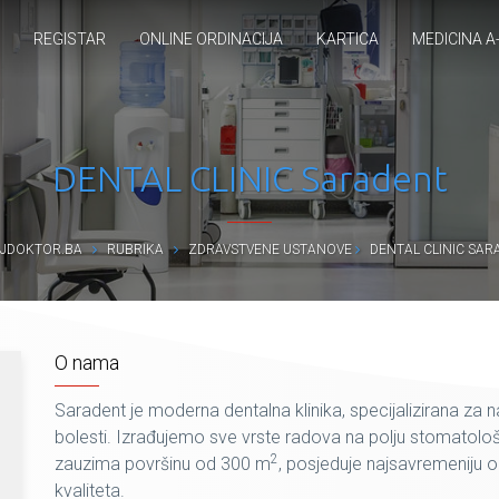
REGISTAR
ONLINE ORDINACIJA
KARTICA
MEDICINA A
DENTAL CLINIC Saradent
JDOKTOR.BA
RUBRIKA
ZDRAVSTVENE USTANOVE
DENTAL CLINIC SAR
O nama
Saradent je moderna dentalna klinika, specijalizirana za nap
bolesti. Izrađujemo sve vrste radova na polju stomatološk
2
zauzima površinu od 300 m
, posjeduje najsavremeniju o
kvaliteta.