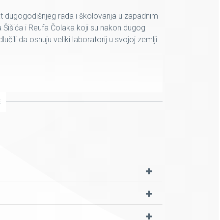
at dugogodišnjeg rada i školovanja u zapadnim
Šišića i Reufa Čolaka koji su nakon dugog
li da osnuju veliki laboratorij u svojoj zemlji.
rkon-keramici
E
iksne zube
u i veličinu zuba