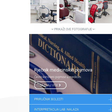
PRIKAŽI SVE FOTOGRAFIJE
Rječnik medicinskih pojmova
Često korišteni pojmovi u medicini.
SAZNAJ VIŠE
PRIRUČNIK BOLESTI
INTERPRETACIJA LAB. NALAZA