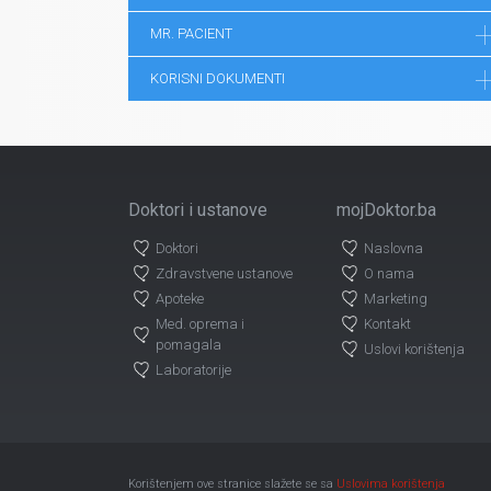
MR. PACIENT
KORISNI DOKUMENTI
Doktori i ustanove
mojDoktor.ba
Doktori
Naslovna
Zdravstvene ustanove
O nama
Apoteke
Marketing
Med. oprema i
Kontakt
pomagala
Uslovi korištenja
Laboratorije
Korištenjem ove stranice slažete se sa
Uslovima korištenja