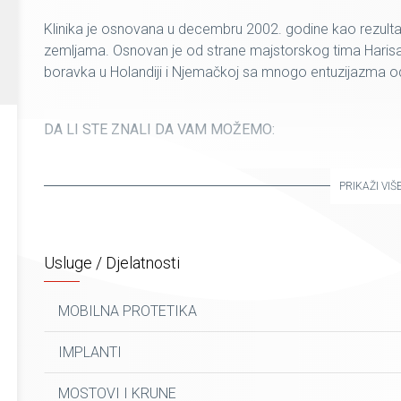
Klinika je osnovana u decembru 2002. godine kao rezult
zemljama. Osnovan je od strane majstorskog tima Harisa 
boravka u Holandiji i Njemačkoj sa mnogo entuzijazma odluči
DA LI STE ZNALI DA VAM MOŽEMO:
• U samo jednom posjetu nadomjestiti keramičku krunicu
• U svega tri dana izraditi estetski savršen most i to u ci
PRIKAŽI VIŠ
• U samo jednom danu staviti implantante i privremene f
• Dizajnirati osmjeh i zahvaljujući ljuskicama korigovati boj
Usluge / Djelatnosti
MOBILNA PROTETIKA
IMPLANTI
MOSTOVI I KRUNE