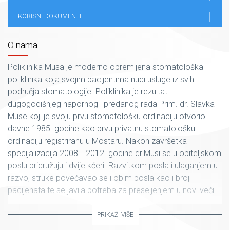
KORISNI DOKUMENTI
O nama
Poliklinika Musa je moderno opremljena stomatološka
poliklinika koja svojim pacijentima nudi usluge iz svih
područja stomatologije. Poliklinika je rezultat
dugogodišnjeg napornog i predanog rada Prim. dr. Slavka
Muse koji je svoju prvu stomatološku ordinaciju otvorio
davne 1985. godine kao prvu privatnu stomatološku
ordinaciju registriranu u Mostaru. Nakon završetka
specijalizacija 2008. i 2012. godine dr.Musi se u obiteljskom
poslu pridružuju i dvije kćeri. Razvitkom posla i ulaganjem u
razvoj struke povećavao se i obim posla kao i broj
pacijenata te se javila potreba za preseljenjem u novi veći i
moderniji prostor kao i reorganizacija ordinacije u
polikliniku. 2014. godine ordinacija je preregistrirana u
PRIKAŽI VIŠE
Polikliniku Musa i otada posluje na adresi Kralja Tomislava