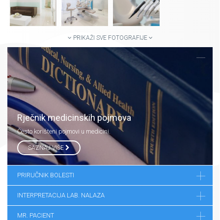
PRIKAŽI SVE FOTOGRAFIJE
Rječnik medicinskih pojmova
Često korišteni pojmovi u medicini.
SAZNAJ VIŠE
PRIRUČNIK BOLESTI
INTERPRETACIJA LAB. NALAZA
MR. PACIENT