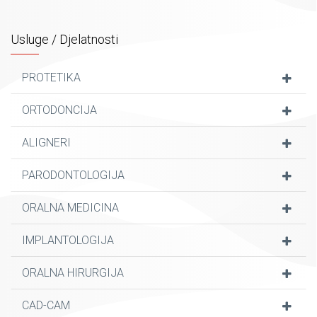
22. Poliklinika Musa je nastavna baza Medicinskog
fakulteta i Studija dentalne medicine Sveučilišta u Mostaru.
Usluge / Djelatnosti
PROTETIKA
ORTODONCIJA
ALIGNERI
PARODONTOLOGIJA
ORALNA MEDICINA
IMPLANTOLOGIJA
ORALNA HIRURGIJA
CAD-CAM