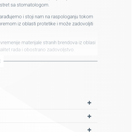
sustret sa stomatologom.
o sarađujemo i stoji nam na raspologanju tokom
remom iz oblasti protetike i može zadovoljiti
vremenije materijale stranih brendova iz oblasi
alitet rada i obostrano zadovoljstvo.
znamo da cijenimo...
E