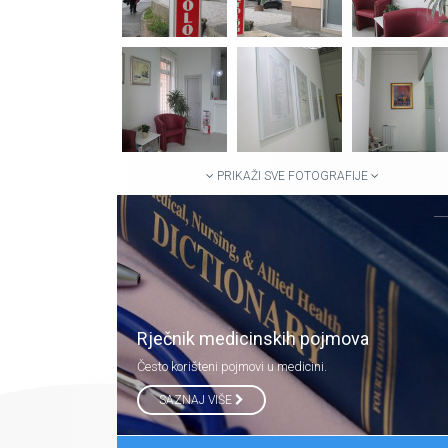
PRIKAŽI SVE FOTOGRAFIJE
Rječnik medicinskih pojmova
Često korišteni pojmovi u medicini.
SAZNAJ VIŠE