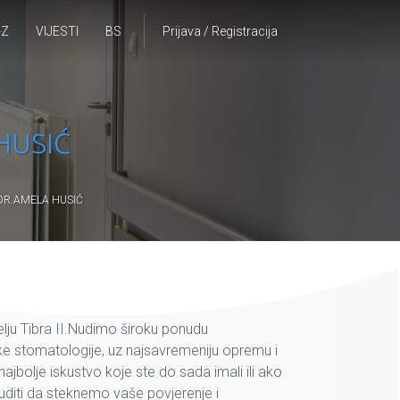
-Z
VIJESTI
BS
Prijava / Registracija
HUSIĆ
DR.AMELA HUSIĆ
ju Tibra II.Nudimo široku ponudu
ke stomatologije, uz najsavremeniju opremu i
ajbolje iskustvo koje ste do sada imali ili ako
diti da steknemo vaše povjerenje i