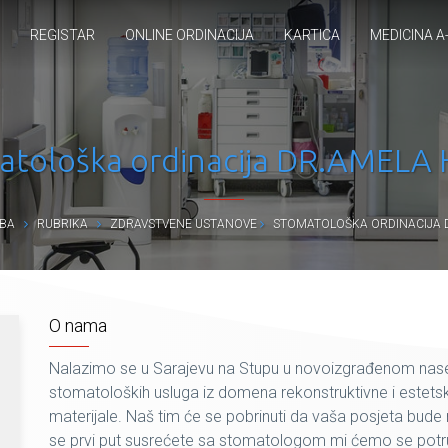
REGISTAR
ONLINE ORDINACIJA
KARTICA
MEDICINA A
atološka ordinacija DR.AMELA 
BA
RUBRIKA
ZDRAVSTVENE USTANOVE
STOMATOLOŠKA ORDINACIJA 
O nama
Nalazimo se u Sarajevu na Stupu u novoizgrađenom nasel
stomatoloških usluga iz domena rekonstruktivne i estets
materijale. Naš tim će se pobrinuti da vaša posjeta bude n
se prvi put susrećete sa stomatologom mi ćemo se potru