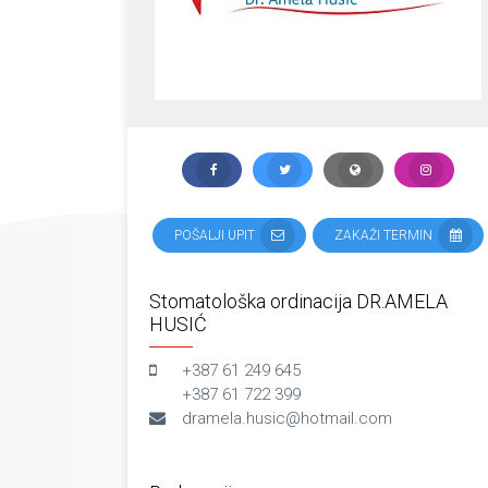
POŠALJI UPIT
ZAKAŽI TERMIN
Stomatološka ordinacija DR.AMELA
HUSIĆ
+387 61 249 645
+387 61 722 399
dramela.husic@hotmail.com