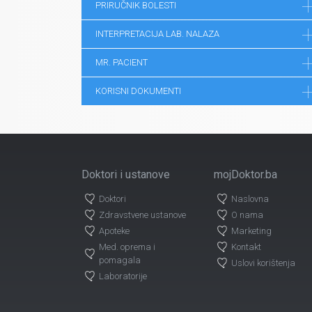
PRIRUČNIK BOLESTI
INTERPRETACIJA LAB. NALAZA
MR. PACIENT
KORISNI DOKUMENTI
Doktori i ustanove
mojDoktor.ba
Doktori
Naslovna
Zdravstvene ustanove
O nama
Apoteke
Marketing
Med. oprema i
Kontakt
pomagala
Uslovi korištenja
Laboratorije