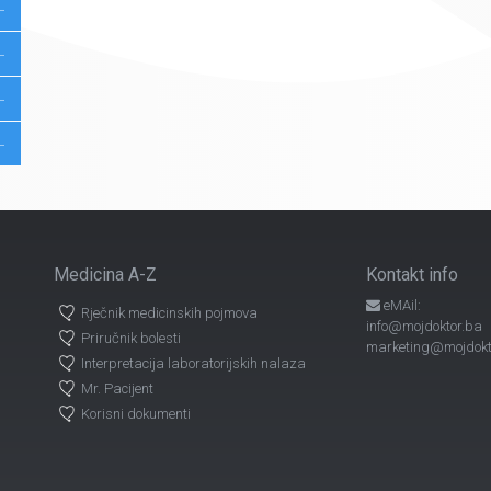
Medicina A-Z
Kontakt info
eMAil:
Rječnik medicinskih pojmova
info@mojdoktor.ba
Priručnik bolesti
marketing@mojdokt
Interpretacija laboratorijskih nalaza
Mr. Pacijent
Korisni dokumenti