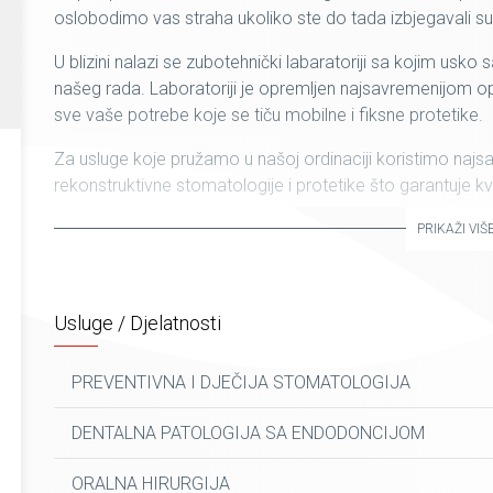
oslobodimo vas straha ukoliko ste do tada izbjegavali 
U blizini nalazi se zubotehnički labaratoriji sa kojim usk
našeg rada. Laboratoriji je opremljen najsavremenijom op
sve vaše potrebe koje se tiču mobilne i fiksne protetike.
Za usluge koje pružamo u našoj ordinaciji koristimo najsa
rekonstruktivne stomatologije i protetike što garantuje kv
Nadamo se da će te nas posjetiti jer mi vaše povjerenje 
PRIKAŽI VIŠ
Usluge / Djelatnosti
PREVENTIVNA I DJEČIJA STOMATOLOGIJA
DENTALNA PATOLOGIJA SA ENDODONCIJOM
ORALNA HIRURGIJA