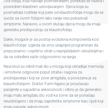
Ova fobija, koja nastaje posmatranjem, ponekad se naziva i
posrednim klasičnim uslovljavanjem. Djeca koja su
posmatrala roditelje koji pate od klaustrofobije mogu da se
suoče sa ovom fobijom iako ranije nisu pokazivali
simptome. Naravno, u ovom slučaju djeca mogu da imaju
genetsku predispoziciju za klaustrofobiju.
Dakle, moguće je da postoji evolutivna komponenta kod
klaustrofobije: izgleda da smo unaprijed programirani da
prepoznamo i osjetimo strah u neprijateljskim okruženjima i
da na određeni način odgovorimo na njega.
Neurolozi su otkrili mali dio u mozgu koji obrađuje memoriju
i emotivne odgovore poput straha i nagona za
preživljavanja i koji se zove amigdala, a povezana je sa
klaustrofobijom. Doktor Fumi Hajano je proučavao
pacijente s napadima anksioznosti i otkrio je da generalno
imaju malu amigdalu što vodi ka tome da se ponašaju
neuobičajeno i da imaju zajedničke simptome kao i ljudi koji
imaju napade anksioznosti.