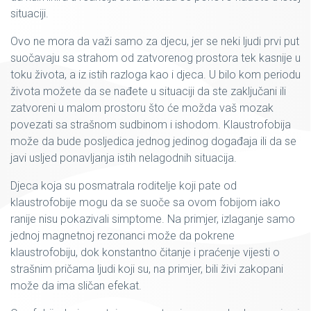
situaciji.
Ovo ne mora da važi samo za djecu, jer se neki ljudi prvi put
suočavaju sa strahom od zatvorenog prostora tek kasnije u
toku života, a iz istih razloga kao i djeca. U bilo kom periodu
života možete da se nađete u situaciji da ste zaključani ili
zatvoreni u malom prostoru što će možda vaš mozak
povezati sa strašnom sudbinom i ishodom. Klaustrofobija
može da bude posljedica jednog jedinog događaja ili da se
javi usljed ponavljanja istih nelagodnih situacija.
Djeca koja su posmatrala roditelje koji pate od
klaustrofobije mogu da se suoče sa ovom fobijom iako
ranije nisu pokazivali simptome. Na primjer, izlaganje samo
jednoj magnetnoj rezonanci može da pokrene
klaustrofobiju, dok konstantno čitanje i praćenje vijesti o
strašnim pričama ljudi koji su, na primjer, bili živi zakopani
može da ima sličan efekat.