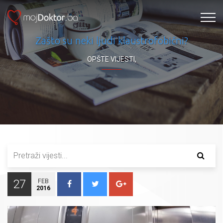
Zašto su neki ljudi klaustrofobični?
OPŠTE VIJESTI
,
27
FEB
2016