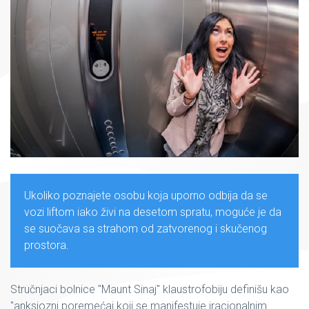
Ukoliko poznajete osobu koja uporno odbija da se
vozi liftom iako živi na desetom spratu, moguće je da
se suočava sa strahom od zatvorenog i skučenog
prostora.
Stručnjaci bolnice "Maunt Sinaj" klaustrofobiju definišu kao
"anksiozni poremećaj koji se manifestuje iracionalnim