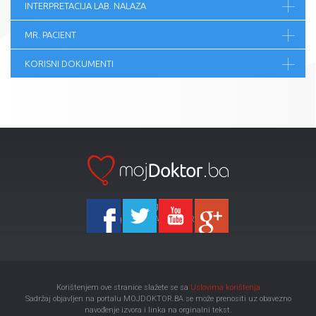
INTERPRETACIJA LAB. NALAZA
MR. PACIENT
KORISNI DOKUMENTI
Ka-Agencija
Copyright 2026 All Right Reserved
Korištenjem ove stranice slažete se sa
Uslovima korištenja
Sadržaj objavljen na portalu MOJDOKTOR.BA se može prenositi uz obavezno
navođenje izvora i linka na orginalni tekst.