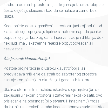
strahom od malih prostora. Ljudi koji imaju klaustrofobiju se
često osjećaju skučeno i kao da se nalaze u zamci bez
izlaza.
Kada osjete da su ograničeni u prostoru, ljudi koji boluju od
klaustrofobije ispoljavaju tipične simptome napada panike
poput znojenja, kratkog daha, hiperventilacije i drhtanja, dok
neki ljudi imaju ekstremne reakcije poput povraćanja i
nesvjestice.
Šta je uzrok klaustrofobije?
Postoje brojne teorije o uzroku klaustrofobije, ali
preovladava mišljenje da strah od zatvorenog prostora
nastaje kombinacijom okruženja i genetskih faktora.
Ukoliko ste imali traumatično iskustvo u djetinjstvu (bili ste
zaključani u nekom prostoru ili zatvoreni nekoliko sati), ovo
prisjećanje na opasnost (bilo stvarnu ili imaginarnu) može
da kulminira u reakciju straha kada se ponovo nađete u istoj