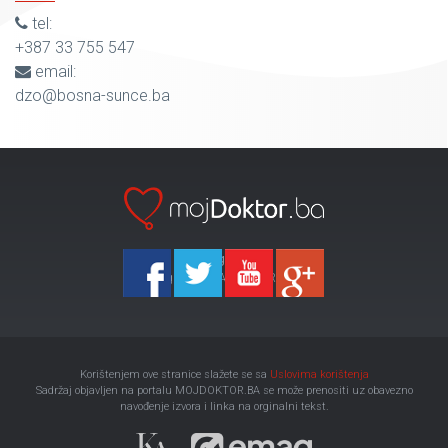
tel:
+387 33 755 547
email:
dzo@bosna-sunce.ba
Ka-Agencija
Copyright 2026 All Right Reserved
Korištenjem ove stranice slažete se sa
Uslovima korištenja
Sadržaj objavljen na portalu MOJDOKTOR.BA se može prenositi uz obavezno
navođenje izvora i linka na orginalni tekst.