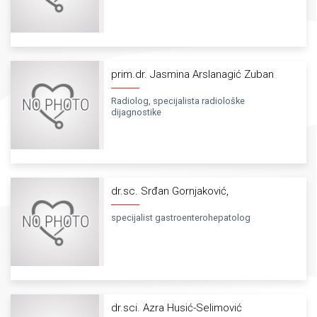
prim.dr. Jasmina Arslanagić Zuban
Radiolog, specijalista radiološke
dijagnostike
dr.sc. Srđan Gornjaković,
specijalist gastroenterohepatolog
dr.sci. Azra Husić-Selimović