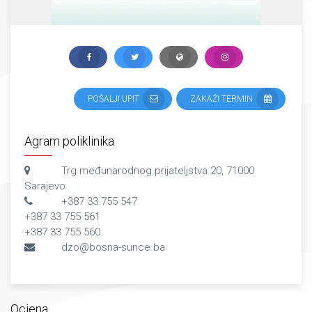
POŠALJI UPIT
ZAKAŽI TERMIN
Agram poliklinika
Trg međunarodnog prijateljstva 20, 71000
Sarajevo
+387 33 755 547
+387 33 755 561
+387 33 755 560
dzo@bosna-sunce.ba
Ocjena