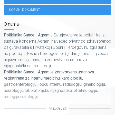
KORISNI DOKUMENTI
O nama
Poliklinika Sunce - Agram
u Sarajevu prva je poliklinika iz
sustava Koncerna Agram, najvećeg privatnog zdravstvenog
osiguravatelja u Hrvatskoj i Bosni i Hercegovini, izgrađena
na području Bosne i Hercegovine. Ujedno je prva, najveća i
najsuvremenija privatna zdravstvena ustanova i
dijagnostički centar u regiji.
Poliklinika Sunce - Agram je zdravstvena ustanova
registrirana za internu medicinu, kardiologiju,
gastroenterologiju i opću internu, radiologiju, ginekologiju,
neurologiju, laboratorijsku dijagnostiku, oftalmologiju,
urologiju i citologiju
.
Bosna-Sunce osiguranje provodi program dobrovoljnog
zdravstvenog osiguranja u Poliklinici Sunce - Agram
PRIKAŽI VIŠE