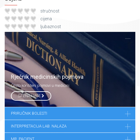
stručnost
cijena
ljubaznost
Rječnik medicinskih pojmova
Često korišteni pojmovi u medicini.
SAZNAJ VIŠE
PRIRUČNIK BOLESTI
INTERPRETACIJA LAB. NALAZA
MR. PACIENT