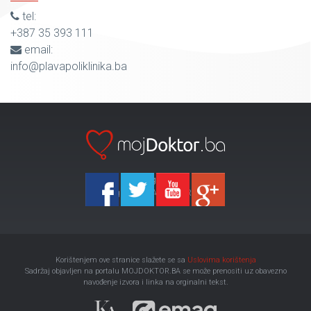
tel:
+387 35 393 111
email:
info@plavapoliklinika.ba
Ka-Agencija
Copyright 2026 All Right Reserved
Korištenjem ove stranice slažete se sa
Uslovima korištenja
Sadržaj objavljen na portalu MOJDOKTOR.BA se može prenositi uz obavezno
navođenje izvora i linka na orginalni tekst.