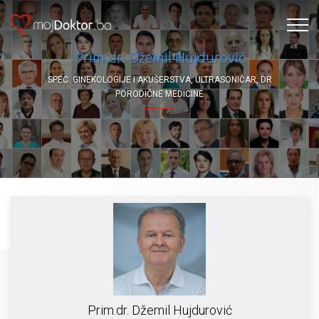
Prim.dr. Džemil Hujdurović
SPEC. GINEKOLOGIJE I AKUŠERSTVA, ULTRASONIČAR, DR
PORODIČNE MEDICINE
Prim.dr. Džemil Hujdurović