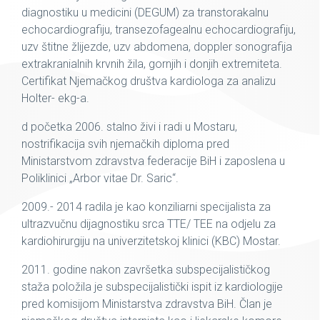
diagnostiku u medicini (DEGUM) za transtorakalnu
echocardiografiju, transezofagealnu echocardiografiju,
uzv štitne žlijezde, uzv abdomena, doppler sonografija
extrakranialnih krvnih žila, gornjih i donjih extremiteta.
Certifikat Njemačkog društva kardiologa za analizu
Holter- ekg-a.
d početka 2006. stalno živi i radi u Mostaru,
nostrifikacija svih njemačkih diploma pred
Ministarstvom zdravstva federacije BiH i zaposlena u
Poliklinici „Arbor vitae Dr. Saric“.
2009.- 2014 radila je kao konziliarni specijalista za
ultrazvučnu dijagnostiku srca TTE/ TEE na odjelu za
kardiohirurgiju na univerzitetskoj klinici (KBC) Mostar.
2011. godine nakon završetka subspecijalističkog
staža položila je subspecijalistički ispit iz kardiologije
pred komisijom Ministarstva zdravstva BiH. Član je