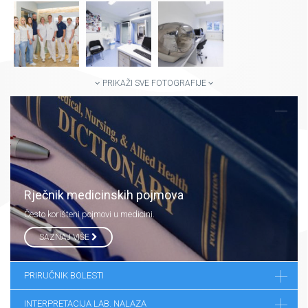
PRIKAŽI SVE FOTOGRAFIJE
Rječnik medicinskih pojmova
Često korišteni pojmovi u medicini.
SAZNAJ VIŠE
PRIRUČNIK BOLESTI
INTERPRETACIJA LAB. NALAZA