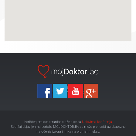
Ka-Agencija
Copyright 2026 All Right Reserved
Korištenjem ove stranice slažete se sa
Uslovima korištenja
Sadržaj objavljen na portalu MOJDOKTOR.BA se može prenositi uz obavezno
navođenje izvora i linka na orginalni tekst.