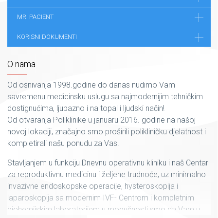
MR. PACIENT
KORISNI DOKUMENTI
O nama
Od osnivanja 1998.godine do danas nudimo Vam
savremenu medicinsku uslugu sa najmodernijim tehničkim
dostignućima, ljubazno i na topal i ljudski način!
Od otvaranja Poliklinike u januaru 2016. godine na našoj
novoj lokaciji, značajno smo proširili polikliničku djelatnost i
kompletirali našu ponudu za Vas.
Stavljanjem u funkciju Dnevnu operativnu kliniku i naš Centar
za reproduktivnu medicinu i željene trudnoće, uz minimalno
invazivne endoskopske operacije, hysteroskopija i
laparoskopija sa modernim IVF- Centrom i kompletnim
biohemijskim laboratorijem u mogučnosti smo da Vam u