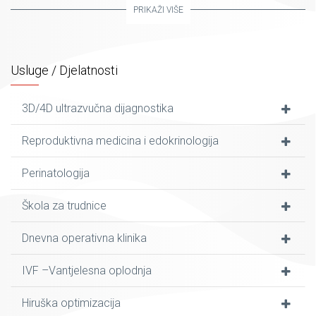
cijelosti ponudimo savremenu dijagnostiku i terapiju na
PRIKAŽI VIŠE
jednome mjestu.
“Arbor vitae – medicina sa srcem od začeća do procvale
dobi”.
Usluge / Djelatnosti
3D/4D ultrazvučna dijagnostika
Reproduktivna medicina i edokrinologija
Perinatologija
Škola za trudnice
Dnevna operativna klinika
IVF –Vantjelesna oplodnja
Hiruška optimizacija