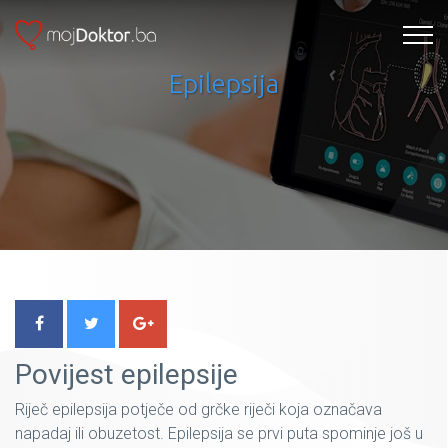
Epilepsija
Povijest epilepsije
Riječ epilepsija potječe od grčke riječi koja označava
napadaj ili obuzetost. Epilepsija se prvi puta spominje još u