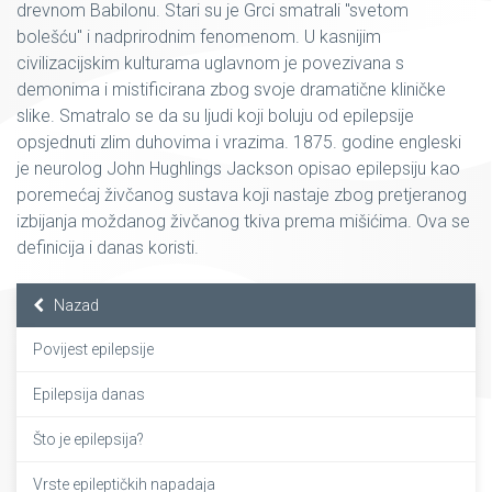
drevnom Babilonu. Stari su je Grci smatrali "svetom
bolešću" i nadprirodnim fenomenom. U kasnijim
civilizacijskim kulturama uglavnom je povezivana s
demonima i mistificirana zbog svoje dramatične kliničke
slike. Smatralo se da su ljudi koji boluju od epilepsije
opsjednuti zlim duhovima i vrazima. 1875. godine engleski
je neurolog John Hughlings Jackson opisao epilepsiju kao
poremećaj živčanog sustava koji nastaje zbog pretjeranog
izbijanja moždanog živčanog tkiva prema mišićima. Ova se
definicija i danas koristi.
Nazad
Povijest epilepsije
Epilepsija danas
Što je epilepsija?
Vrste epileptičkih napadaja