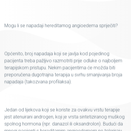
Mogu li se napadaji hereditarnog angioedema spriječiti?
Općenito, broj napadaja koji se javlja kod pojedinog
pacijenta treba pažljivo razmotriti prije odluke o najboljem
terapijskom pristupu. Nekim pacijentima će možda biti
preporučena dugotrajna terapija u svrhu smanjivanja broja
napadaja (takozvana profilaksa).
Jedan od lijekova koji se koriste za ovakvu vrstu terapije
jest atenuirani androgen, koji je vrsta sintetiziranog muškog
spolnog hormona (npr. danazol ili oksandrolon). Budući da
mnogi pacijenti s hereditarnim angioedemom ne toleriraju