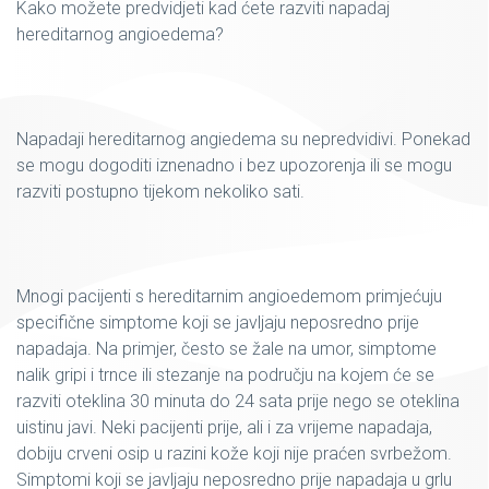
Kako možete predvidjeti kad ćete razviti napadaj
hereditarnog angioedema?
Napadaji hereditarnog angiedema su nepredvidivi. Ponekad
se mogu dogoditi iznenadno i bez upozorenja ili se mogu
razviti postupno tijekom nekoliko sati.
Mnogi pacijenti s hereditarnim angioedemom primjećuju
specifične simptome koji se javljaju neposredno prije
napadaja. Na primjer, često se žale na umor, simptome
nalik gripi i trnce ili stezanje na području na kojem će se
razviti oteklina 30 minuta do 24 sata prije nego se oteklina
uistinu javi. Neki pacijenti prije, ali i za vrijeme napadaja,
dobiju crveni osip u razini kože koji nije praćen svrbežom.
Simptomi koji se javljaju neposredno prije napadaja u grlu