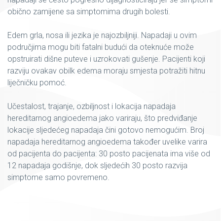
obično zamijene sa simptomima drugih bolesti.
Edem grla, nosa ili jezika je najozbiljniji. Napadaji u ovim
područjima mogu biti fatalni budući da oteknuće može
opstruirati dišne puteve i uzrokovati gušenje. Pacijenti koji
razviju ovakav obilk edema moraju smjesta potražiti hitnu
liječničku pomoć.
Učestalost, trajanje, ozbiljnost i lokacija napadaja
hereditarnog angioedema jako variraju, što predviđanje
lokacije sljedećeg napadaja čini gotovo nemogućim. Broj
napadaja hereditarnog angioedema također uvelike varira
od pacijenta do pacijenta: 30 posto pacijenata ima više od
12 napadaja godišnje, dok sljedećih 30 posto razvija
simptome samo povremeno.