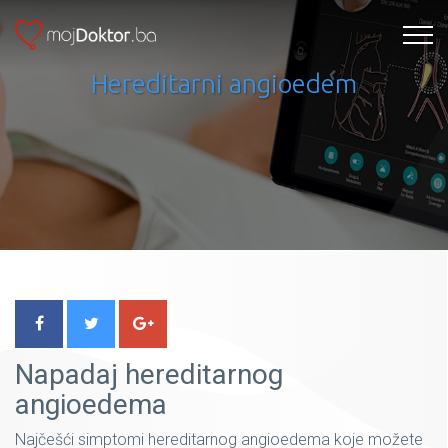
Hereditarni angioedem
Napadaj hereditarnog
angioedema
Najčešći simptomi hereditarnog angioedema koje možete