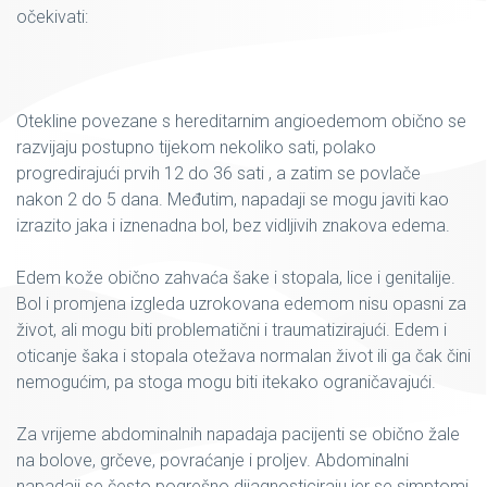
očekivati:
Otekline povezane s hereditarnim angioedemom obično se
razvijaju postupno tijekom nekoliko sati, polako
progredirajući prvih 12 do 36 sati , a zatim se povlače
nakon 2 do 5 dana. Međutim, napadaji se mogu javiti kao
izrazito jaka i iznenadna bol, bez vidljivih znakova edema.
Edem kože obično zahvaća šake i stopala, lice i genitalije.
Bol i promjena izgleda uzrokovana edemom nisu opasni za
život, ali mogu biti problematični i traumatizirajući. Edem i
oticanje šaka i stopala otežava normalan život ili ga čak čini
nemogućim, pa stoga mogu biti itekako ograničavajući.
Za vrijeme abdominalnih napadaja pacijenti se obično žale
na bolove, grčeve, povraćanje i proljev. Abdominalni
napadaji se često pogrešno dijagnosticiraju jer se simptomi