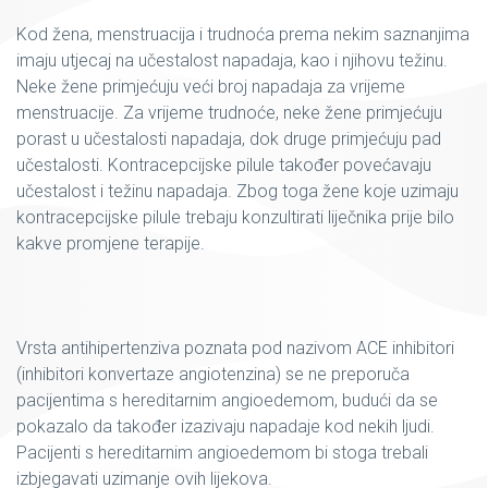
Kod žena, menstruacija i trudnoća prema nekim saznanjima
imaju utjecaj na učestalost napadaja, kao i njihovu težinu.
Neke žene primjećuju veći broj napadaja za vrijeme
menstruacije. Za vrijeme trudnoće, neke žene primjećuju
porast u učestalosti napadaja, dok druge primjećuju pad
učestalosti. Kontracepcijske pilule također povećavaju
učestalost i težinu napadaja. Zbog toga žene koje uzimaju
kontracepcijske pilule trebaju konzultirati liječnika prije bilo
kakve promjene terapije.
Vrsta antihipertenziva poznata pod nazivom ACE inhibitori
(inhibitori konvertaze angiotenzina) se ne preporuča
pacijentima s hereditarnim angioedemom, budući da se
pokazalo da također izazivaju napadaje kod nekih ljudi.
Pacijenti s hereditarnim angioedemom bi stoga trebali
izbjegavati uzimanje ovih lijekova.