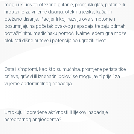
mogu uključivati otežano gutanje, promukli glas, pištanje ili
hroptanje za vrijeme disanja, oteklinu jezika, kašalj ili
otežano disanje. Pacijenti koji razviju ove simptome i
posumnjaju na početak ovakvog napadaja trebaju odmah
potražiti hitnu medicinsku pomoć. Naime, edem grla može
blokirati dišne puteve i potencijalno ugroziti život.
Ostali simptomi, kao što su mučnina, promjene peristaltike
crijeva, grčevi ili iznenadni bolovi se mogu javiti prije i za
vrijeme abdominalnog napadaja.
Uzrokuju li određene aktivnosti ili lijekovi napadaje
hereditarnog angioedema?