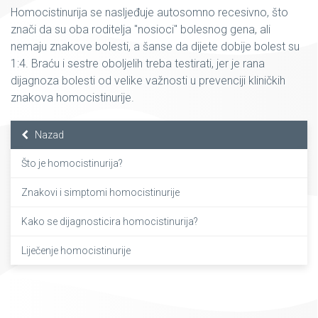
Homocistinurija se nasljeđuje autosomno recesivno, što
znači da su oba roditelja "nosioci" bolesnog gena, ali
nemaju znakove bolesti, a šanse da dijete dobije bolest su
1:4. Braću i sestre oboljelih treba testirati, jer je rana
dijagnoza bolesti od velike važnosti u prevenciji kliničkih
znakova homocistinurije.
Nazad
Što je homocistinurija?
Znakovi i simptomi homocistinurije
Kako se dijagnosticira homocistinurija?
Liječenje homocistinurije