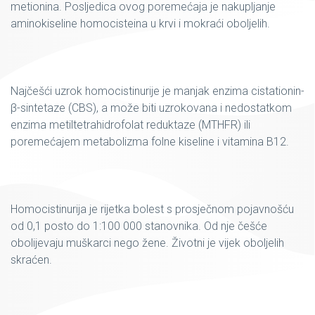
metionina. Posljedica ovog poremećaja je nakupljanje
aminokiseline homocisteina u krvi i mokraći oboljelih.
Najčešći uzrok homocistinurije je manjak enzima cistationin-
β-sintetaze (CBS), a može biti uzrokovana i nedostatkom
enzima metiltetrahidrofolat reduktaze (MTHFR) ili
poremećajem metabolizma folne kiseline i vitamina B12.
Homocistinurija je rijetka bolest s prosječnom poja­vnošću
od 0,1 posto do 1:100 000 stanovnika. Od nje češće
obolijevaju muškarci nego žene. Životni je vijek oboljelih
skraćen.