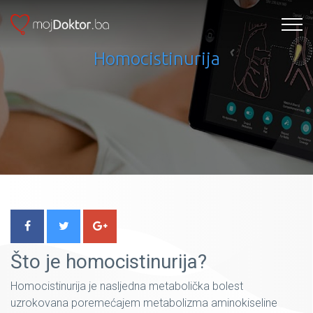
Homocistinurija
Što je homocistinurija?
Homocistinurija je nasljedna metabolička bolest
uzrokovana poremećajem metabolizma aminokiseline