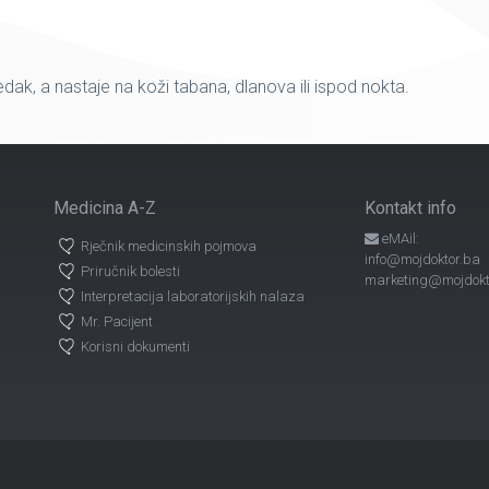
jedak, a nastaje na koži tabana, dlanova ili ispod nokta.
Medicina A-Z
Kontakt info
eMAil:
Rječnik medicinskih pojmova
info@mojdoktor.ba
Priručnik bolesti
marketing@mojdokt
Interpretacija laboratorijskih nalaza
Mr. Pacijent
Korisni dokumenti