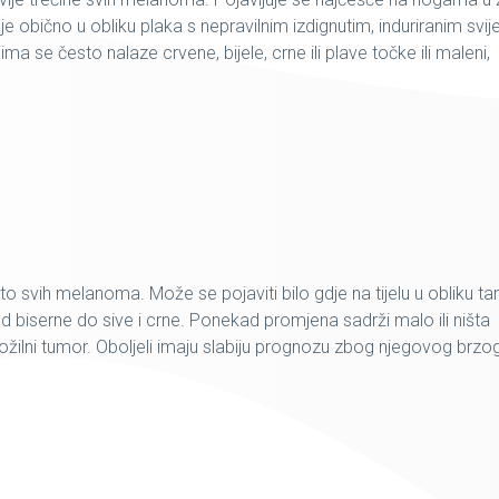
 obično u obliku plaka s nepravilnim izdignutim, induriranim svije
a se često nalaze crvene, bijele, crne ili plave točke ili maleni,
 svih melanoma. Može se pojaviti bilo gdje na tijelu u obliku t
 od biserne do sive i crne. Ponekad promjena sadrži malo ili ništa
ožilni tumor. Oboljeli imaju slabiju prognozu zbog njegovog brzo