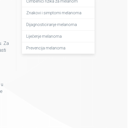
Čimbenici rizika za melanom
Znakovi i simptomi melanoma
Dijagnosticiranje melanoma
Liječenje melanoma
u. Za
Prevencija melanoma
asti
 u
ne