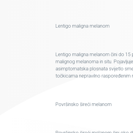
Lentigo maligna melanom
Lentigo maligna melanom čini do 15 
malignog melanoma in situ. Pojavljuje
asimptomatska plosnata svijetlo sme
točkicama nepravilno raspoređenim na 
Površinsko šireći melanom
Površinsko šireći melanom čini oko d