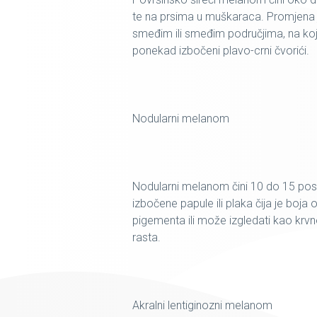
te na prsima u muškaraca. Promjena je
smeđim ili smeđim područjima, na kojim
ponekad izbočeni plavo-crni čvorići.
Nodularni melanom
Nodularni melanom čini 10 do 15 posto
izbočene papule ili plaka čija je boja
pigementa ili može izgledati kao krvn
rasta.
Akralni lentiginozni melanom