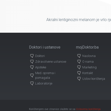
Akralni lentiginozni melanom je vrlo r
Doktori i ustanove
mojDoktor.ba
Doktori
Naslovna
Zdravstvene ustanove
O nama
Apoteke
Marketing
Med. oprema i
Kontakt
pomagala
Uslovi korištenja
Laboratorije
Korištenjem ove stranice slažete se sa
Uslovima korištenja