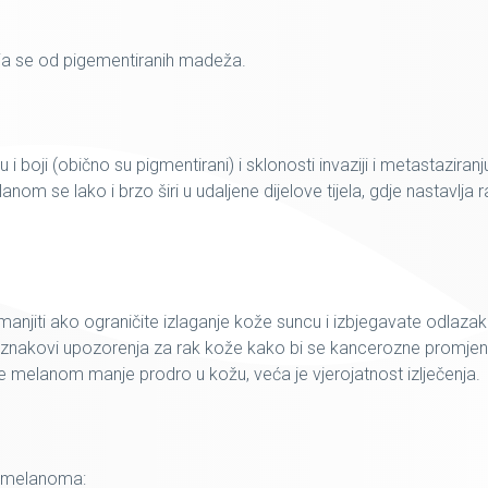
a se od pigementiranih madeža.
u i boji (obično su pigmentirani) i sklonosti invaziji i metastaziranj
nom se lako i brzo širi u udaljene dijelove tijela, gdje nastavlja r
jiti ako ograničite izlaganje kože suncu i izbjegavate odlazak
 su znakovi upozorenja za rak kože kako bi se kancerozne promje
to je melanom manje prodro u kožu, veća je vjerojatnost izlječenja.
g melanoma: