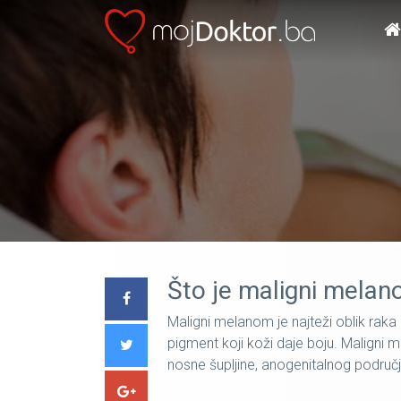
Što je maligni mela
Maligni melanom je najteži oblik rak
pigment koji koži daje boju. Maligni 
nosne šupljine, anogenitalnog područja