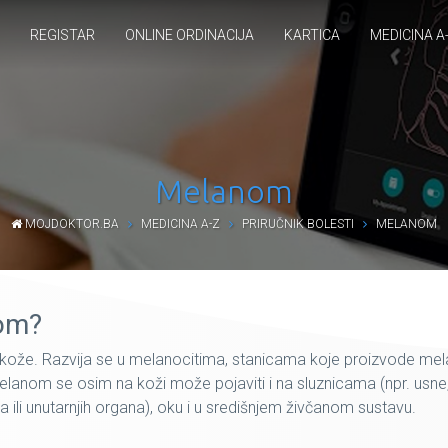
REGISTAR
ONLINE ORDINACIJA
KARTICA
MEDICINA A
Melanom
MOJDOKTOR.BA
MEDICINA A-Z
PRIRUČNIK BOLESTI
MELANOM
nom?
a kože. Razvija se u melanocitima, stanicama koje proizvode mela
melanom se osim na koži može pojaviti i na sluznicama (npr. usne
 ili unutarnjih organa), oku i u središnjem živčanom sustavu.