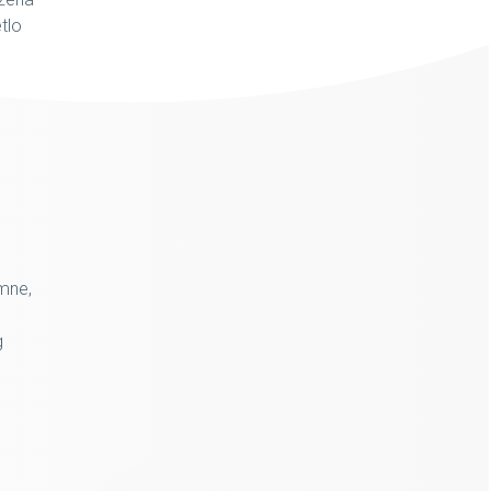
tlo
amne,
g