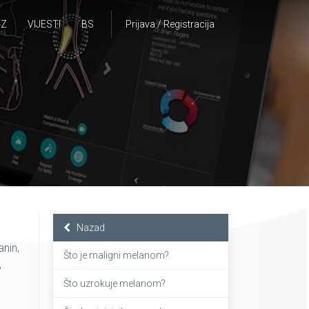
-Z
VIJESTI
BS
Prijava / Registracija
Nazad
nin,
Što je maligni melanom?
,
Što uzrokuje melanom?