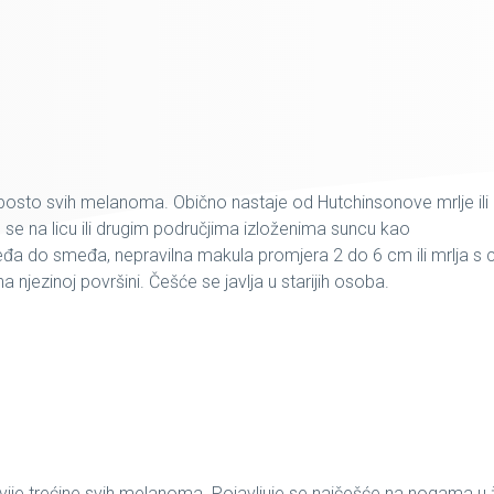
posto svih melanoma. Obično nastaje od Hutchinsonove mrlje ili
 se na licu ili drugim područjima izloženima suncu kao
đa do smeđa, nepravilna makula promjera 2 do 6 cm ili mrlja s 
njezinoj površini. Češće se javlja u starijih osoba.
vije trećine svih melanoma. Pojavljuje se najčešće na nogama u