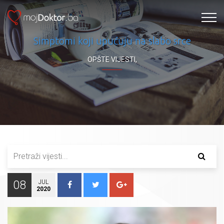
Simptomi koji upućuju na slabo srce
OPŠTE VIJESTI
,
08
JUL
2020