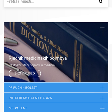
Rječnik medicinskih pojmova
Često korišteni pojmovi u medicini.
SAZNAJ VIŠE
PRIRUČNIK BOLESTI
INTERPRETACIJA LAB. NALAZA
MR. PACIENT