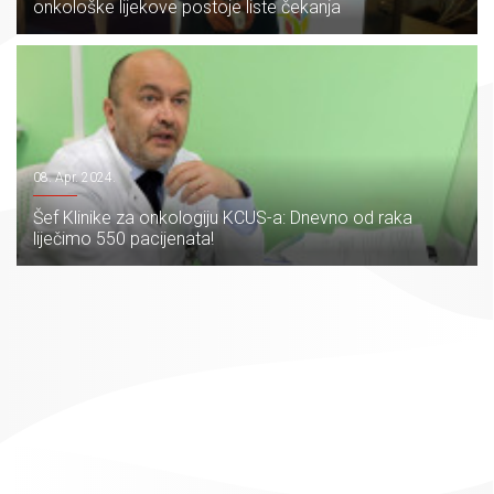
onkološke lijekove postoje liste čekanja
08. Apr. 2024.
Šef Klinike za onkologiju KCUS-a: Dnevno od raka
liječimo 550 pacijenata!