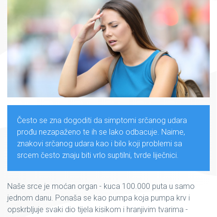
Često se zna dogoditi da simptomi srčanog udara
prođu nezapaženo te ih se lako odbacuje. Naime,
znakovi srčanog udara kao i bilo koji problemi sa
srcem često znaju biti vrlo suptilni, tvrde liječnici.
Naše srce je moćan organ - kuca 100.000 puta u samo
jednom danu. Ponaša se kao pumpa koja pumpa krv i
opskrbljuje svaki dio tijela kisikom i hranjivim tvarima -