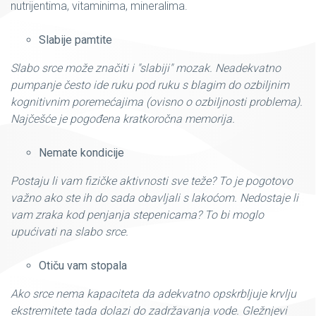
nutrijentima, vitaminima, mineralima.
Slabije pamtite
Slabo srce može značiti i "slabiji" mozak. Neadekvatno
pumpanje često ide ruku pod ruku s blagim do ozbiljnim
kognitivnim poremećajima (ovisno o ozbiljnosti problema).
Najčešće je pogođena kratkoročna memorija.
Nemate kondicije
Postaju li vam fizičke aktivnosti sve teže? To je pogotovo
važno ako ste ih do sada obavljali s lakoćom. Nedostaje li
vam zraka kod penjanja stepenicama? To bi moglo
upućivati na slabo srce.
Otiču vam stopala
Ako srce nema kapaciteta da adekvatno opskrbljuje krvlju
ekstremitete tada dolazi do zadržavanja vode. Gležnjevi