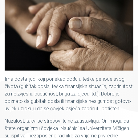
Ima dosta ljudi koji ponekad dođu u teške periode svog
života (gubitak posla, teška finansijska situacija, zabrinutost
za neizvjesnu budućnost, briga za djecu itd.). Dobro je
poznato da gubitak posla ili finansijska nesigurnost gotovo
uvijek uzrokuju da se čovjek osjeća zabrinut i potišten.
Nažalost, takvi se stresovi tu ne zaustavljaju. Oni mogu da
štete organizmu čovjeka. Naučnici sa Univerziteta Mičigen
su ispitivali nezaposlene radnike za vrijeme privredne