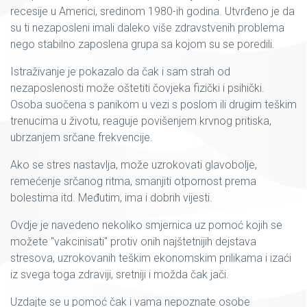
recesije u Americi, sredinom 1980-ih godina. Utvrđeno je da
su ti nezaposleni imali daleko više zdravstvenih problema
nego stabilno zaposlena grupa sa kojom su se poredili.
Istraživanje je pokazalo da čak i sam strah od
nezaposlenosti može oštetiti čovjeka fizički i psihički.
Osoba suočena s panikom u vezi s poslom ili drugim teškim
trenucima u životu, reaguje povišenjem krvnog pritiska,
ubrzanjem srčane frekvencije.
Ako se stres nastavlja, može uzrokovati glavobolje,
remećenje srčanog ritma, smanjiti otpornost prema
bolestima itd. Međutim, ima i dobrih vijesti.
Ovdje je navedeno nekoliko smjernica uz pomoć kojih se
možete "vakcinisati" protiv onih najštetnijih dejstava
stresova, uzrokovanih teškim ekonomskim prilikama i izaći
iz svega toga zdraviji, sretniji i možda čak jači.
Uzdajte se u pomoć čak i vama nepoznate osobe