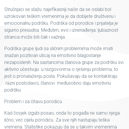
Stručnjaci se slažu: najefikasniji način da se oslabi bol
uzrokovan teškim vremenima je da dobijete društvenu i
emocionalnu podršku. Podrška od porodice i prijatelja je
sigurno presudna. Međutim, evo i iznenađenja: ljubaznost
stranca može biti čak i važnija.
Podrška grupe ljudi sa sličnim problemima može imati
snažan pozitivan uticaj na emotivno blagostanje
nezaposlenih. Na sastancima članova grupe za podršku svi
aktivno učestvuju u razgovorima o rješenju problema, to
jest o pronalaženju posla. Pokušavaju da se kontaktiraju
razni poslodavci, članovi međusobno daju emotivnu
podršku.
Problem i za čitavu porodicu
Kad čovjek izgubi posao, onda to pogađa ne samo njega
lično, već cijelu porodicu. Za sve njih nastupaju teška
vremena. Statistike pokazuju da se u takvim vremenima