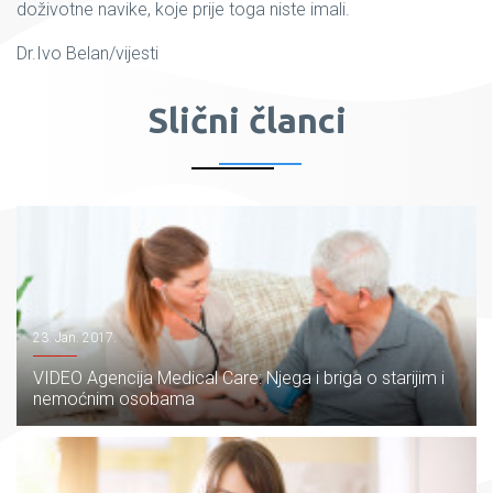
doživotne navike, koje prije toga niste imali.
Dr.Ivo Belan/vijesti
Slični članci
23. Jan. 2017.
VIDEO Agencija Medical Care: Njega i briga o starijim i
nemoćnim osobama