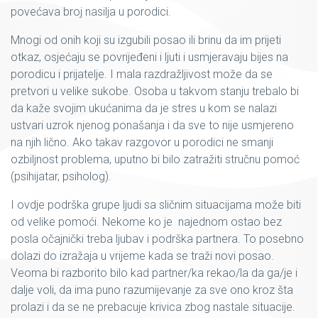
povećava broj nasilja u porodici.
Mnogi od onih koji su izgubili posao ili brinu da im prijeti
otkaz, osjećaju se povrijeđeni i ljuti i usmjeravaju bijes na
porodicu i prijatelje. I mala razdražljivost može da se
pretvori u velike sukobe. Osoba u takvom stanju trebalo bi
da kaže svojim ukućanima da je stres u kom se nalazi
ustvari uzrok njenog ponašanja i da sve to nije usmjereno
na njih lično. Ako takav razgovor u porodici ne smanji
ozbiljnost problema, uputno bi bilo zatražiti stručnu pomoć
(psihijatar, psiholog).
I ovdje podrška grupe ljudi sa sličnim situacijama može biti
od velike pomoći. Nekome ko je najednom ostao bez
posla očajnički treba ljubav i podrška partnera. To posebno
dolazi do izražaja u vrijeme kada se traži novi posao.
Veoma bi razborito bilo kad partner/ka rekao/la da ga/je i
dalje voli, da ima puno razumijevanje za sve ono kroz šta
prolazi i da se ne prebacuje krivica zbog nastale situacije.