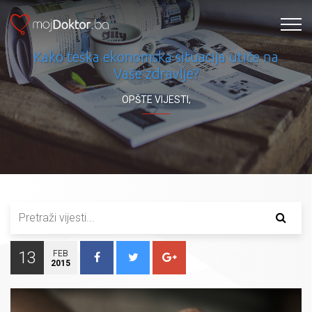
Kako teška ekonomska situacija utiče na
Vaše zdravlje?
OPŠTE VIJESTI
,
13
FEB
2015