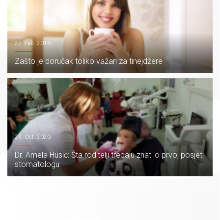
27. Feb. 2016.
Zašto je doručak toliko važan za tinejdžere
29. Oct. 2020.
Dr. Amela Husić: Šta roditelji trebaju znati o prvoj posjeti
stomatologu