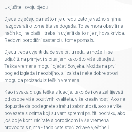
Uključite i svoju djecu
Djeca osjećaju da nešto nije u redu, zato je važno s njima
razgovarati o tome šta se događa. To se mora obaviti na
način koji ne plaši i treba ih uvjeriti da to nije njihova krivica.
Redovni porodični sastanci u tome pomažu.
Djecu treba uvjeriti da će sve biti u redu, a može ih se
uključiti, na primjer, i s pitanjem kako što više uštedjeti.
Teška vremena mogu i ojačati čovjeka. Možda na prvi
pogled izgleda i neozbiljno, ali zaista i neke dobre stvari
mogu da proizađu iz teških vremena.
Kao i svaka druga teška situacija, tako će i ova zahtijevati
od osobe više pozitivnih kvaliteta, više kreativnosti. Ako ne
dopustite da podlegnete strahu i zabrinutosti, ako se više
povezete s onima koji su vam spremni pružiti podršku, ako
još bolje komunicirate s porodicom i više vremena
provodite s njima - tada ćete steći zdrave vještine i