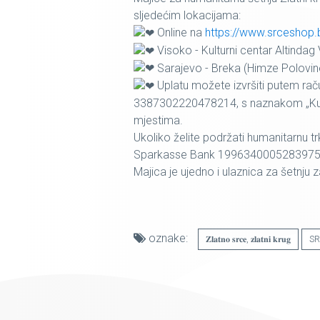
sljedećim lokacijama:
Online na
https://www.srceshop.
Visoko - Kulturni centar Altindag 
Sarajevo - Breka (Himze Polovin
Uplatu možete izvršiti putem rač
3387302220478214, s naznakom „Kupo
mjestima.
Ukoliko želite podržati humanitarnu t
Sparkasse Bank 1996340005283975 i
Majica je ujedno i ulaznica za šetnj
oznake:
𝐙𝐥𝐚𝐭𝐧𝐨 𝐬𝐫𝐜𝐞, 𝐳𝐥𝐚𝐭𝐧𝐢 𝐤𝐫𝐮𝐠
SR