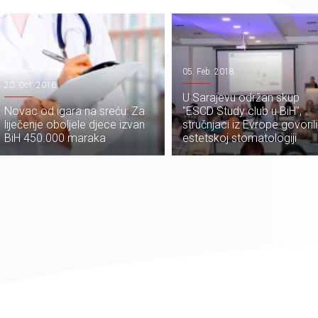
05. Feb. 2018.
20. Oct. 2016.
U Sarajevu održan skup
Novac od igara na sreću: Za
"ESCD Study club u BiH",
liječenje oboljele djece izvan
stručnjaci iz Evrope govoril
BiH 450.000 maraka
estetskoj stomatologiji