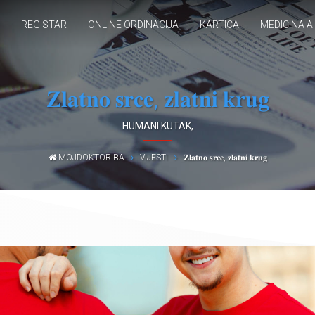
REGISTAR
ONLINE ORDINACIJA
KARTICA
MEDICINA A
𝐙𝐥𝐚𝐭𝐧𝐨 𝐬𝐫𝐜𝐞, 𝐳𝐥𝐚𝐭𝐧𝐢 𝐤𝐫𝐮𝐠
HUMANI KUTAK
,
MOJDOKTOR.BA
VIJESTI
𝐙𝐥𝐚𝐭𝐧𝐨 𝐬𝐫𝐜𝐞, 𝐳𝐥𝐚𝐭𝐧𝐢 𝐤𝐫𝐮𝐠