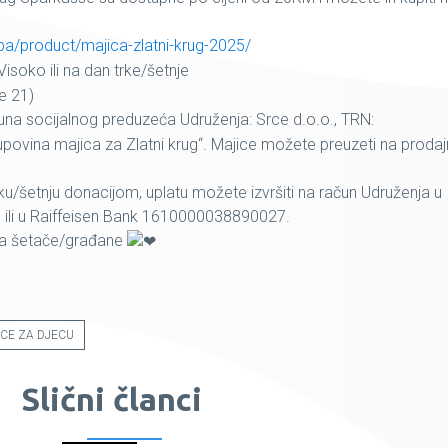
ba/product/majica-zlatni-krug-2025/
Visoko ili na dan trke/šetnje
e 21)
una socijalnog preduzeća Udruženja: Srce d.o.o., TRN:
vina majica za Zlatni krug“. Majice možete preuzeti na proda
rku/šetnju donacijom, uplatu možete izvršiti na račun Udruženja u
li u Raiffeisen Bank 1610000038890027.
u za šetače/građane
CE ZA DJECU
Slični članci