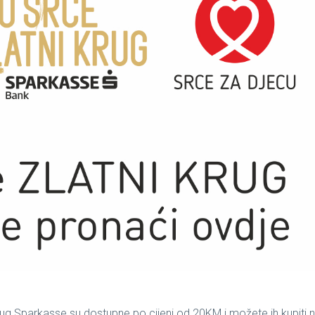
rug Sparkasse su dostupne po cijeni od 20KM i možete ih kupiti 