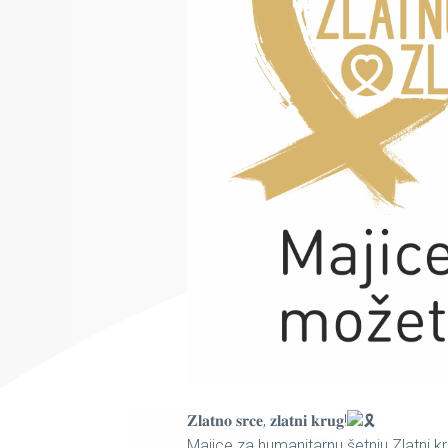
𝐙𝐥𝐚𝐭𝐧𝐨 𝐬𝐫𝐜𝐞, 𝐳𝐥𝐚𝐭𝐧𝐢 𝐤𝐫𝐮𝐠!
Majice za humanitarnu šetnju Zlatni k