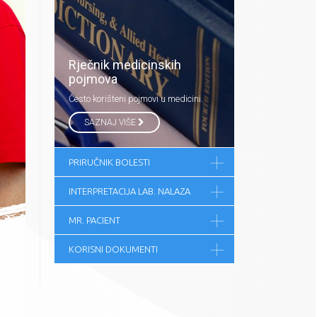
Rječnik medicinskih
pojmova
Često korišteni pojmovi u medicini.
SAZNAJ VIŠE
PRIRUČNIK BOLESTI
INTERPRETACIJA LAB. NALAZA
MR. PACIENT
KORISNI DOKUMENTI