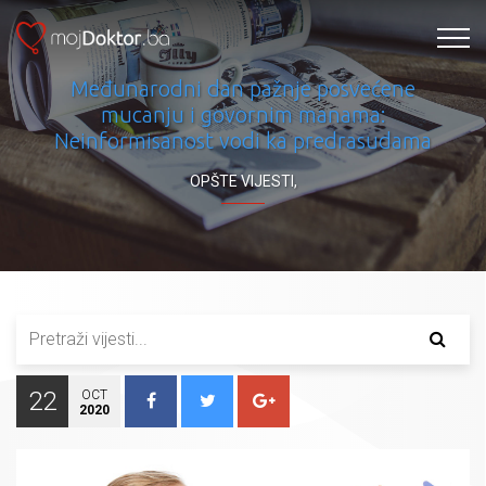
Međunarodni dan pažnje posvećene
mucanju i govornim manama:
Neinformisanost vodi ka predrasudama
OPŠTE VIJESTI
,
22
OCT
2020