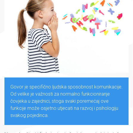
Govor je specifično ljudska sposobnost komunikacije.
Od velike je važnosti za normalno funkcioniranje
čovjeka u zajednici, stoga svaki poremećaj ove
funkcije može osjetno utjecati na razvoj i psihologiju
svakog pojedinca.