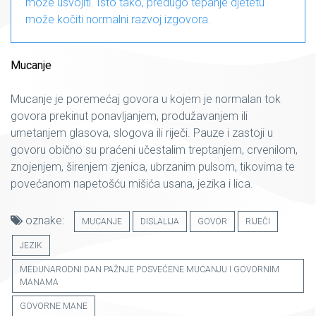
može usvojiti. Isto tako, predugo tepanje djetetu
može kočiti normalni razvoj izgovora.
Mucanje
Mucanje je poremećaj govora u kojem je normalan tok
govora prekinut ponavljanjem, produžavanjem ili
umetanjem glasova, slogova ili riječi. Pauze i zastoji u
govoru obično su praćeni učestalim treptanjem, crvenilom,
znojenjem, širenjem zjenica, ubrzanim pulsom, tikovima te
povećanom napetošću mišića usana, jezika i lica.
oznake:
MUCANJE
DISLALIJA
GOVOR
RIJEČI
JEZIK
MEĐUNARODNI DAN PAŽNJE POSVEĆENE MUCANJU I GOVORNIM
MANAMA
GOVORNE MANE