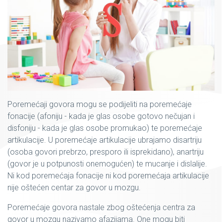
Poremećaji govora mogu se podijeliti na poremećaje
fonacije (afoniju - kada je glas osobe gotovo nečujan i
disfoniju - kada je glas osobe promukao) te poremećaje
artikulacije. U poremećaje artikulacije ubrajamo disartriju
(osoba govori prebrzo, presporo ili isprekidano), anartriju
(govor je u potpunosti onemogućen) te mucanje i dislalije.
Ni kod poremećaja fonacije ni kod poremećaja artikulacije
nije oštećen centar za govor u mozgu.
Poremećaje govora nastale zbog oštećenja centra za
govor u mozgu nazivamo afazijama. One mogu biti