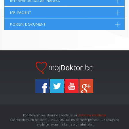
INTERPRETACIJA LAB. NALAZA
MR. PACIENT
KORISNI DOKUMENTI
Ka-Agencija
Copyright 2026 All Right Reserved
Korištenjem ove stranice slažete se sa
Uslovima korištenja
Sadržaj objavljen na portalu MOJDOKTOR.BA se može prenositi uz obavezno
navođenje izvora i linka na orginalni tekst.