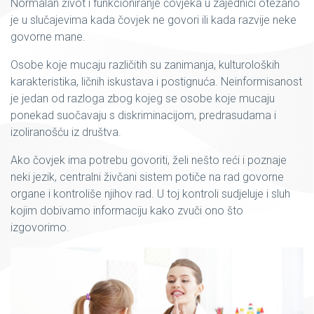
Normalan život i funkcioniranje čovjeka u zajednici otežano
je u slučajevima kada čovjek ne govori ili kada razvije neke
govorne mane.
Osobe koje mucaju različitih su zanimanja, kulturoloških
karakteristika, ličnih iskustava i postignuća. Neinformisanost
je jedan od razloga zbog kojeg se osobe koje mucaju
ponekad suočavaju s diskriminacijom, predrasudama i
izoliranošću iz društva.
Ako čovjek ima potrebu govoriti, želi nešto reći i poznaje
neki jezik, centralni živčani sistem potiče na rad govorne
organe i kontroliše njihov rad. U toj kontroli sudjeluje i sluh
kojim dobivamo informaciju kako zvuči ono što
izgovorimo.