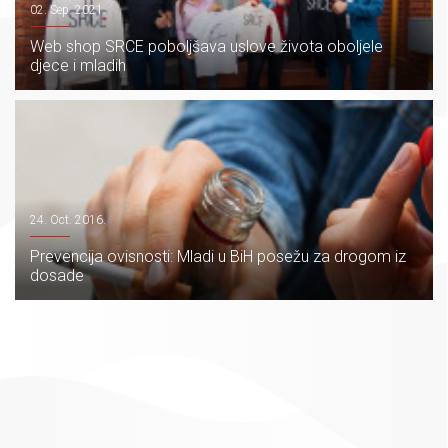
02. Sep. 2021.
Web shop SRCE poboljšava uslove života oboljele
djece i mladih
24. Oct. 2016.
Prevencija ovisnosti: Mladi u BiH posežu za drogom iz
dosade