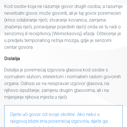
Kod osobe koja ne razumije govor drugih osoba, a razumije
neverbalni govor, može govoriti, ali je taj govor poremećen
(krivo odabiranje riječi, stvaranje kovanica, zamjena
značenja riječi, ponavljanje pojedinih riječi) onda se tu radi o
senzornoj ili receptivnoj (Wernickeovoj) afaziji. Oštećenje je
u predjelu temporalnog režnja mozga, gdje je senzorni
centar govora.
Dislalija
Dislalija je poremećaj izgovora glasova kod osobe s
normalnim sluhom, intelektom i normalnim radom govornih
organa. Odnosi se na neispravan izgovor glasova, na
njihovo ispuštanje, zamjenu drugim glasovima, ali i na
mijenjanje njihova mjesta u riječi.
Dijete uči govor od svoje okoline. Ako neko u
njegovoj blizini ima poremećaj izgovora, dijete ga