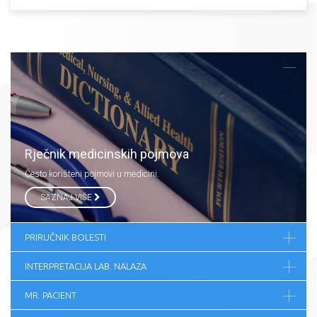
Rječnik medicinskih pojmova
Često korišteni pojmovi u medicini.
SAZNAJ VIŠE
PRIRUČNIK BOLESTI
INTERPRETACIJA LAB. NALAZA
MR. PACIENT