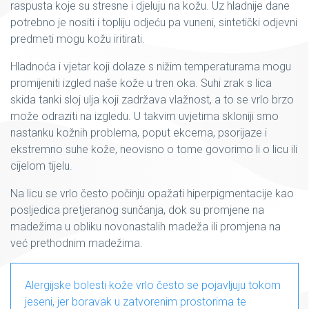
raspusta koje su stresne i djeluju na kožu. Uz hladnije dane
potrebno je nositi i topliju odjeću pa vuneni, sintetički odjevni
predmeti mogu kožu iritirati.
Hladnoća i vjetar koji dolaze s nižim temperaturama mogu
promijeniti izgled naše kože u tren oka. Suhi zrak s lica
skida tanki sloj ulja koji zadržava vlažnost, a to se vrlo brzo
može odraziti na izgledu. U takvim uvjetima skloniji smo
nastanku kožnih problema, poput ekcema, psorijaze i
ekstremno suhe kože, neovisno o tome govorimo li o licu ili
cijelom tijelu.
Na licu se vrlo često počinju opažati hiperpigmentacije kao
posljedica pretjeranog sunčanja, dok su promjene na
madežima u obliku novonastalih madeža ili promjena na
već prethodnim madežima.
Alergijske bolesti kože vrlo često se pojavljuju tokom
jeseni, jer boravak u zatvorenim prostorima te