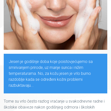
Jesen je godišnje doba koje poistovjećujemo sa
smirivanjem prirode, uz manje sunca i nižim
temperaturama. No, za kožu jesen je vrlo burno
razdoblje kada se određeni kožni problemi
razbuktavaju...
Tome su vrlo često razlog vraćanje u svakodnevne radne i
školske obaveze nakon godišnjeg odmora i školskih