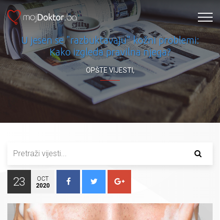
U jesen se "razbuktavaju" kožni problemi:
Kako izgleda pravilna njega?
OPŠTE VIJESTI
,
23
OCT
2020