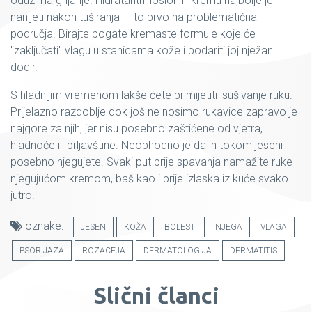
oduzima grijanje. Hidratantni losion ili kremu najbolje je
nanijeti nakon tuširanja - i to prvo na problematična
područja. Birajte bogate kremaste formule koje će
"zaključati" vlagu u stanicama kože i podariti joj nježan
dodir.
S hladnijim vremenom lakše ćete primijetiti isušivanje ruku.
Prijelazno razdoblje dok još ne nosimo rukavice zapravo je
najgore za njih, jer nisu posebno zaštićene od vjetra,
hladnoće ili prljavštine. Neophodno je da ih tokom jeseni
posebno njegujete. Svaki put prije spavanja namažite ruke
njegujućom kremom, baš kao i prije izlaska iz kuće svako
jutro.
oznake:
JESEN
KOŽA
BOLESTI
NJEGA
VLAGA
PSORIJAZA
ROZACEJA
DERMATOLOGIJA
DERMATITIS
Slični članci