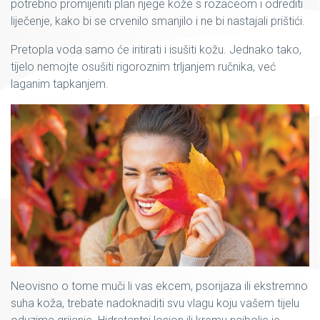
potrebno promijeniti plan njege kože s rozaceom i odrediti
liječenje, kako bi se crvenilo smanjilo i ne bi nastajali prištići.
Pretopla voda samo će iritirati i isušiti kožu. Jednako tako,
tijelo nemojte osušiti rigoroznim trljanjem ručnika, već
laganim tapkanjem.
Neovisno o tome muči li vas ekcem, psorijaza ili ekstremno
suha koža, trebate nadoknaditi svu vlagu koju vašem tijelu