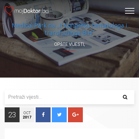
Medical Park na „II Kongresu hematologa i
transfuziloga BiH”
OPŠTE VIJESTI
,
23
OCT
2017