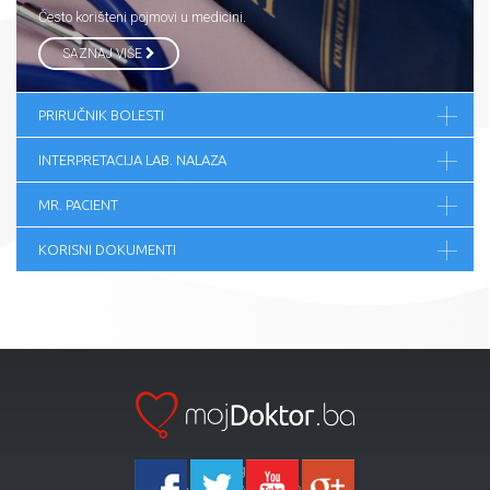
Često korišteni pojmovi u medicini.
SAZNAJ VIŠE
PRIRUČNIK BOLESTI
INTERPRETACIJA LAB. NALAZA
MR. PACIENT
KORISNI DOKUMENTI
Ka-Agencija