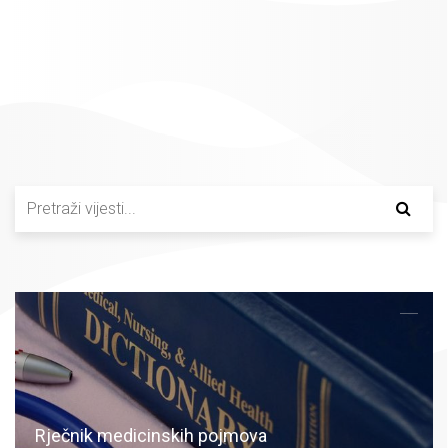
Rječnik medicinskih pojmova