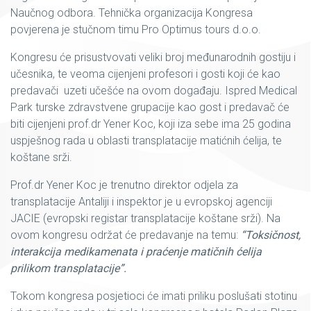
Naučnog odbora. Tehnička organizacija Kongresa
povjerena je stučnom timu Pro Optimus tours d.o.o.
Kongresu će prisustvovati veliki broj međunarodnih gostiju i
učesnika, te veoma cijenjeni profesori i gosti koji će kao
predavači uzeti učešće na ovom događaju. Ispred Medical
Park turske zdravstvene grupacije kao gost i predavač će
biti cijenjeni prof.dr Yener Koc, koji iza sebe ima 25 godina
uspješnog rada u oblasti transplatacije matićnih ćelija, te
koštane srži.
Prof.dr Yener Koc je trenutno direktor odjela za
transplatacije Antaliji i inspektor je u evropskoj agenciji
JACIE (evropski registar transplatacije koštane srži). Na
ovom kongresu održat će predavanje na temu:
“Toksičnost,
interakcija medikamenata i praćenje matičnih ćelija
prilikom transplatacije”.
Tokom kongresa posjetioci će imati priliku poslušati stotinu