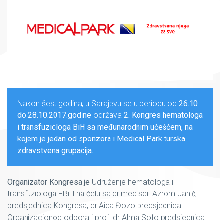
Nakon šest godina, u Sarajevu se u periodu od
26.10
do 28.10.2017.godine
održava
2. Kongres hematologa
i transfuziologa BiH sa međunarodnim učešćem, na
kojem je jedan od sponzora i Medical Park turska
zdravstvena grupacija.
Organizator Kongresa je
Udruženje hematologa i
transfuziologa
F
BiH na čelu sa
dr.med.sci.
Azrom Jahić,
predsjednica Kongresa,
dr.Aida
Đozo predsjednica
Organizacionog odbora i
p
rof.
d
r Alma Sofo predsjednica