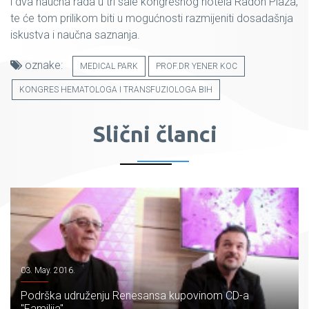
i dva naučna rada u tri sale kongresnog hotela Radon Plaza,
te će tom prilikom biti u mogućnosti razmijeniti dosadašnja
iskustva i naučna saznanja.
oznake:
MEDICAL PARK
PROF.DR YENER KOC
KONGRES HEMATOLOGA I TRANSFUZIOLOGA BIH
Slični članci
03. May. 2016.
Podrška udruženju Renesansa kupovinom CD-a
"Familija"