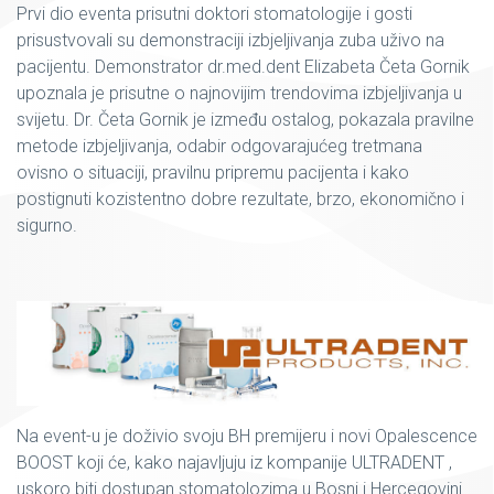
Prvi dio eventa prisutni doktori stomatologije i gosti
prisustvovali su demonstraciji izbjeljivanja zuba uživo na
pacijentu. Demonstrator dr.med.dent Elizabeta Četa Gornik
upoznala je prisutne o najnovijim trendovima izbjeljivanja u
svijetu. Dr. Četa Gornik je između ostalog, pokazala pravilne
metode izbjeljivanja, odabir odgovarajućeg tretmana
ovisno o situaciji, pravilnu pripremu pacijenta i kako
postignuti kozistentno dobre rezultate, brzo, ekonomično i
sigurno.
Na event-u je doživio svoju BH premijeru i novi Opalescence
BOOST koji će, kako najavljuju iz kompanije ULTRADENT ,
uskoro biti dostupan stomatolozima u Bosni i Hercegovini.