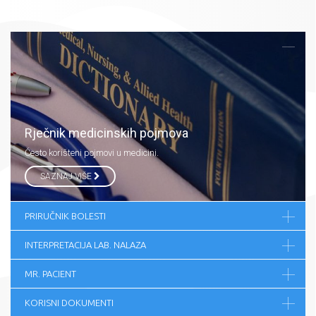
Rječnik medicinskih pojmova
Često korišteni pojmovi u medicini.
SAZNAJ VIŠE
PRIRUČNIK BOLESTI
INTERPRETACIJA LAB. NALAZA
MR. PACIENT
KORISNI DOKUMENTI