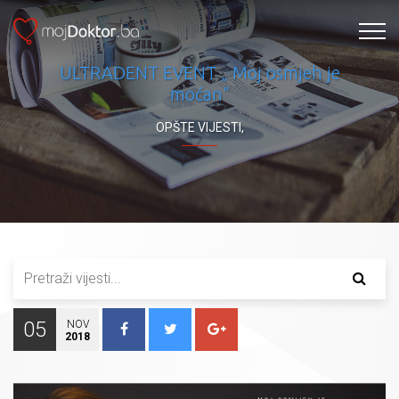
ULTRADENT EVENT „ Moj osmjeh je
moćan“
OPŠTE VIJESTI
,
05
NOV
2018