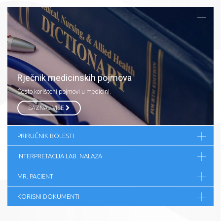
Rječnik medicinskih pojmova
Često korišteni pojmovi u medicini.
SAZNAJ VIŠE
PRIRUČNIK BOLESTI
INTERPRETACIJA LAB. NALAZA
MR. PACIENT
KORISNI DOKUMENTI