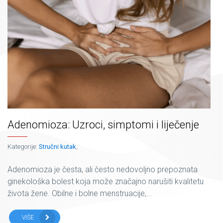
Adenomioza: Uzroci, simptomi i liječenje
Kategorije:
Stručni kutak
,
Adenomioza je česta, ali često nedovoljno prepoznata
ginekološka bolest koja može značajno narušiti kvalitetu
života žene. Obilne i bolne menstruacije,...
VIŠE