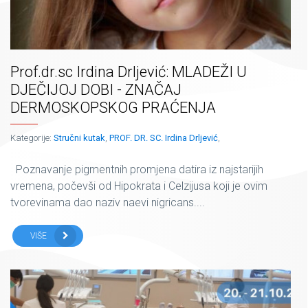
Prof.dr.sc Irdina Drljević: MLADEŽI U
DJEČIJOJ DOBI - ZNAČAJ
DERMOSKOPSKOG PRAĆENJA
Kategorije:
Stručni kutak
,
PROF. DR. SC. Irdina Drljević
,
Poznavanje pigmentnih promjena datira iz najstarijih
vremena, počevši od Hipokrata i Celzijusa koji je ovim
tvorevinama dao naziv naevi nigricans....
VIŠE