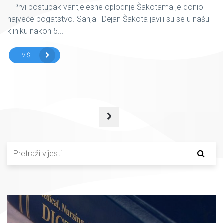
Prvi postupak vantjelesne oplodnje Šakotama je donio
najveće bogatstvo. Sanja i Dejan Šakota javili su se u našu
kliniku nakon 5...
VIŠE