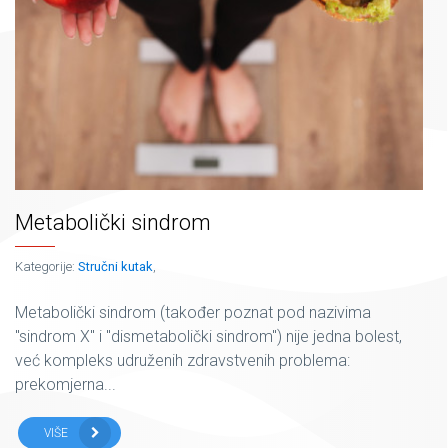
Metabolički sindrom
Kategorije:
Stručni kutak
,
Metabolički sindrom (također poznat pod nazivima
"sindrom X" i "dismetabolički sindrom") nije jedna bolest,
već kompleks udruženih zdravstvenih problema:
prekomjerna...
VIŠE