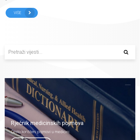
VIŠE
Rječnik medicinskih pojmova
Često korišteni pojmovi u medicini.