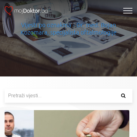
Vijesti po oznakma - Dr. med. Bojan
Kozomara, specijalista oftalmologije