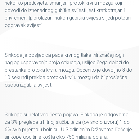
nekoliko preduvjeta: smanjeni protok krvi u mozgu koji
dovodi do iznenadnog gubitka svijesti jest kratkotrajan i
privremen, tj. prolazan; nakon gubitka svijesti slijedi potpuni
oporavak svijesti.
Sinkopa je posljedica pada krvnog tlaka i/ili značajnog i
naglog usporavanja broja otkucaja, uslijed čega dolazi do
prestanka protoka krvi u mozgu. Općenito je dovoljno 8 do
10 sekundi prekida protoka krvi u mozgu da bi prosječna
osoba izgubila svijest.
Sinkope su relativno česta pojava. Sinkopa je odgovorna
za 3% pregleda u hitnoj službi, te za (ovisno o izvoru) 1 do
6% svih prijema u bolnicu. U Sjedinjenim Državama liječenje
sinkope godišnje košta oko 750 milijuna dolara.