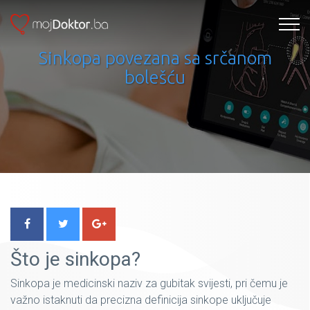
Sinkopa povezana sa srčanom
bolešću
Što je sinkopa?
Sinkopa je medicinski naziv za gubitak svijesti, pri čemu je
važno istaknuti da precizna definicija sinkope uključuje