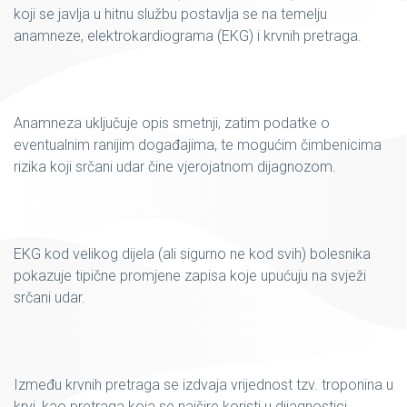
koji se javlja u hitnu službu postavlja se na temelju
anamneze, elektrokardiograma (EKG) i krvnih pretraga.
Anamneza uključuje opis smetnji, zatim podatke o
eventualnim ranijim događajima, te mogućim čimbenicima
rizika koji srčani udar čine vjerojatnom dijagnozom.
EKG kod velikog dijela (ali sigurno ne kod svih) bolesnika
pokazuje tipične promjene zapisa koje upućuju na svježi
srčani udar.
Između krvnih pretraga se izdvaja vrijednost tzv. troponina u
krvi, kao pretraga koja se najšire koristi u dijagnostici