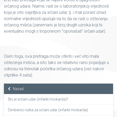
srčanog udara. Naime, radi se o laboratorijskoj vrijednosti
koja je vrlo osjetljiva za srčani udar, tj. i mali porast iznad
normalne vrijednosti upućuje na to da se radi o oštećenju
srčanog mišića (zanemariv je broj drugih uzroka koji bi
eventualno mogli s troponinom "oponašati" srčani udar).
Osim toga, ova pretraga može otkriti i već vrlo mala
oštećenja mišića, a isto tako se relativno rano pojavljuje u
odnosu na trenutak početka srčanog udara (već nakon
otprilike 4 sata).
Nazad
Što je srčani udar (infarkt miokarda)?
Čimbenici rizika za srčani udar (infarkt miokarda)