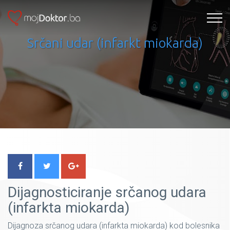
Srčani udar (infarkt miokarda)
Dijagnosticiranje srčanog udara
(infarkta miokarda)
Dijagnoza srčanog udara (infarkta miokarda) kod bolesnika