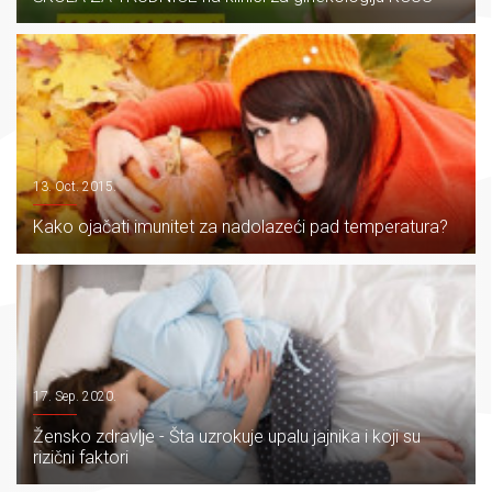
13. Oct. 2015.
Kako ojačati imunitet za nadolazeći pad temperatura?
17. Sep. 2020.
Žensko zdravlje - Šta uzrokuje upalu jajnika i koji su
rizični faktori