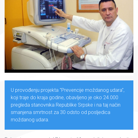
U provođenju projekta "Prevencije moždanog udara",
koji traje do kraja godine, obavljeno je oko 24.000
pregleda stanovnika Republike Srpske i na taj način
smanjena smrtnost za 30 odsto od posljedica
moždanog udara.