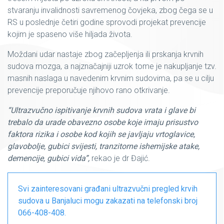
stvaranju invalidnosti savremenog čovjeka, zbog čega se u
RS u poslednje četiri godine sprovodi projekat prevencije
kojim je spaseno više hiljada života.
Moždani udar nastaje zbog začepljenja ili prskanja krvnih
sudova mozga, a najznačajniji uzrok tome je nakupljanje tzv.
masnih naslaga u navedenim krvnim sudovima, pa se u cilju
prevencije preporučuje njihovo rano otkrivanje.
“Ultrazvučno ispitivanje krvnih sudova vrata i glave bi
trebalo da urade obavezno osobe koje imaju prisustvo
faktora rizika i osobe kod kojih se javljaju vrtoglavice,
glavobolje, gubici svijesti, tranzitorne ishemijske atake,
demencije, gubici vida”,
rekao je dr Đajić.
Svi zainteresovani građani ultrazvučni pregled krvih
sudova u Banjaluci mogu zakazati na telefonski broj
066-408-408.