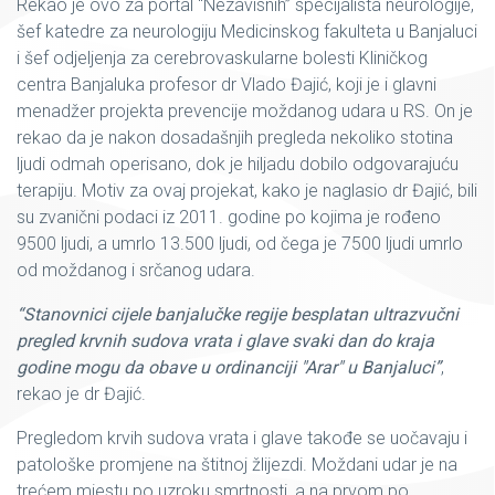
Rekao je ovo za portal “Nezavisnih” specijalista neurologije,
šef katedre za neurologiju Medicinskog fakulteta u Banjaluci
i šef odjeljenja za cerebrovaskularne bolesti Kliničkog
centra Banjaluka profesor dr Vlado Đajić, koji je i glavni
menadžer projekta prevencije moždanog udara u RS. On je
rekao da je nakon dosadašnjih pregleda nekoliko stotina
ljudi odmah operisano, dok je hiljadu dobilo odgovarajuću
terapiju. Motiv za ovaj projekat, kako je naglasio dr Đajić, bili
su zvanični podaci iz 2011. godine po kojima je rođeno
9500 ljudi, a umrlo 13.500 ljudi, od čega je 7500 ljudi umrlo
od moždanog i srčanog udara.
“Stanovnici cijele banjalučke regije besplatan ultrazvučni
pregled krvnih sudova vrata i glave svaki dan do kraja
godine mogu da obave u ordinanciji "Arar" u Banjaluci”
,
rekao je dr Đajić.
Pregledom krvih sudova vrata i glave takođe se uočavaju i
patološke promjene na štitnoj žlijezdi. Moždani udar je na
trećem mjestu po uzroku smrtnosti, a na prvom po