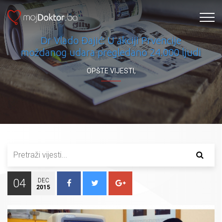
Dr Vlado Đajić: U akciji Prvencije
moždanog udara pregledano 24.000 ljudi
OPŠTE VIJESTI
,
04
DEC
2015