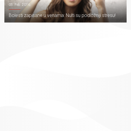
05. Feb. 2016.
Bolesti zapisane u venama: Nulti su podložniji stresu!