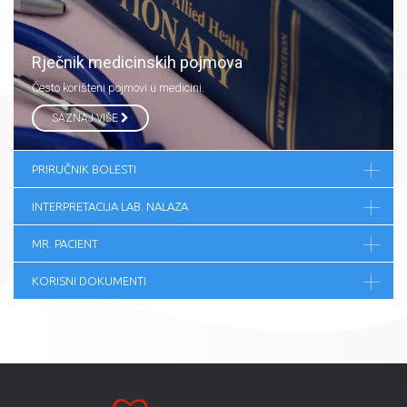
Rječnik medicinskih pojmova
Često korišteni pojmovi u medicini.
SAZNAJ VIŠE
PRIRUČNIK BOLESTI
INTERPRETACIJA LAB. NALAZA
MR. PACIENT
KORISNI DOKUMENTI