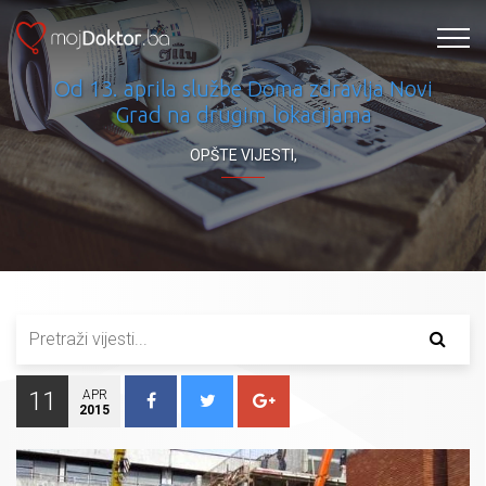
Od 13. aprila službe Doma zdravlja Novi
Grad na drugim lokacijama
OPŠTE VIJESTI
,
11
APR
2015