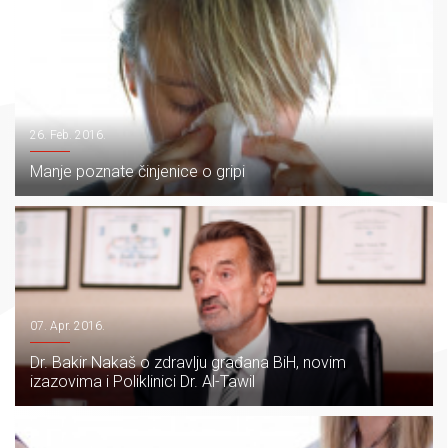
26. Feb. 2016.
Manje poznate činjenice o gripi
07. Apr. 2016.
Dr. Bakir Nakaš o zdravlju građana BiH, novim
izazovima i Poliklinici Dr. Al-Tawil