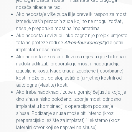
jednoga nosača mosta i implantata kao drugoga
nosača nikada ne radi.
Ako nedostaje više zuba ili je prevelik raspon za most
između vaših prirodnih zuba koji to ne mogu izdržati,
naša je preporuka most na implantatima.
Ako nedostaju svi zubi i ako zagriz nije prejak, umjesto
totalne proteze radi se
All-on-four koncept
gdje četiri
implantata nose most.
Ako nedostaje koštano tkivo na mjestu gdje bi trebalo
nadoknaditi zub, preporuka je most ili nadogradnja
izgubljene kosti. Nadoknada izgubljene (resorbirane)
kosti može biti od aloplastične (umjetne) kosti ili od
autologne (vlastite) kosti.
Ako treba nadoknaditi zube u gornjoj čeljusti u kojoj je
dno sinusa nisko položeno, izbor je most, odnosno
implantat u kombinaciji s operacijom podizanja
sinusa. Podizanje sinusa može biti interno (kroz
preparacijsko ležište za implatat) ili eksterno (kroz
lateralni otvor koji se napravi na sinusu).