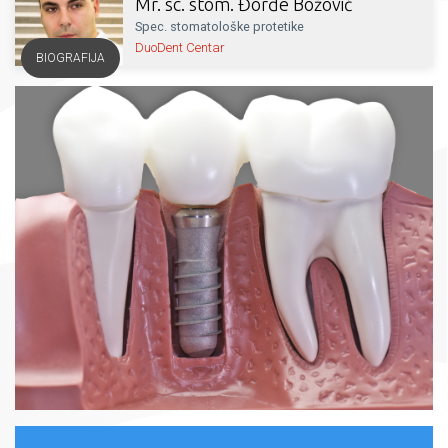
Mr. sc. stom. Đorđe Božović
Spec. stomatološke protetike
DuoDent Centar
BIOGRAFIJA