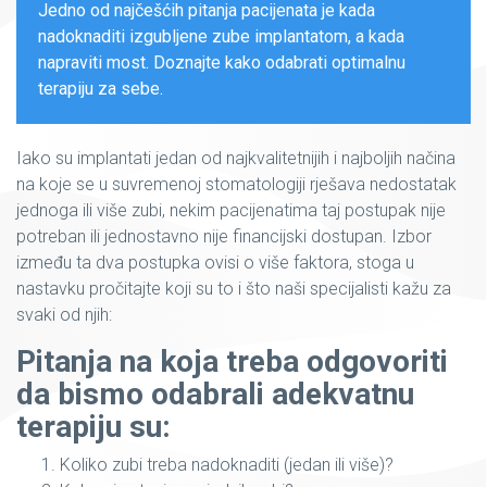
Jedno od najčešćih pitanja pacijenata je kada
nadoknaditi izgubljene zube implantatom, a kada
napraviti most. Doznajte kako odabrati optimalnu
terapiju za sebe.
Iako su implantati jedan od najkvalitetnijih i najboljih načina
na koje se u suvremenoj stomatologiji rješava nedostatak
jednoga ili više zubi, nekim pacijenatima taj postupak nije
potreban ili jednostavno nije financijski dostupan. Izbor
između ta dva postupka ovisi o više faktora, stoga u
nastavku pročitajte koji su to i što naši specijalisti kažu za
svaki od njih:
Pitanja na koja treba odgovoriti
da bismo odabrali adekvatnu
terapiju su:
Koliko zubi treba nadoknaditi (jedan ili više)?