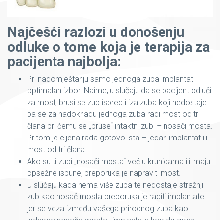
Najčešći razlozi u donošenju
odluke o tome koja je terapija za
pacijenta najbolja:
Pri nadomještanju samo jednoga zuba implantat
optimalan izbor. Naime, u slučaju da se pacijent odluči
za most, brusi se zub ispred i iza zuba koji nedostaje
pa se za nadoknadu jednoga zuba radi most od tri
člana pri čemu se „bruse“ intaktni zubi – nosači mosta.
Pritom je cijena rada gotovo ista – jedan implantat ili
most od tri člana.
Ako su ti zubi „nosači mosta“ već u krunicama ili imaju
opsežne ispune, preporuka je napraviti most.
U slučaju kada nema više zuba te nedostaje stražnji
zub kao nosač mosta preporuka je raditi implantate
jer se veza između vašega prirodnog zuba kao