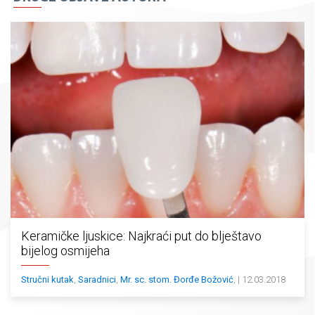
Keramičke ljuskice: Najkraći put do blještavo
bijelog osmijeha
Stručni kutak
,
Saradnici
,
Mr. sc. stom. Đorđe Božović
, | 12.03.2018