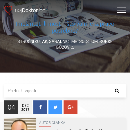
Implantat ili most – što vam je zapravo
potrebno?
STRUČNI KUTAK
,
SARADNICI
,
MR. SC. STOM. ĐORĐE
BOŽOVIĆ
,
04
DEC
2017
AUTOR ČLANKA