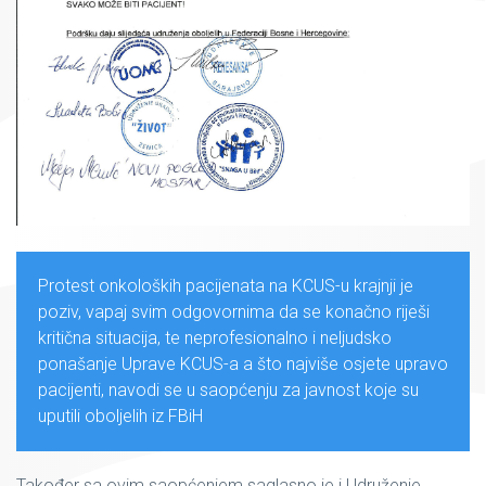
Protest onkoloških pacijenata na KCUS-u krajnji je
poziv, vapaj svim odgovornima da se konačno riješi
kritična situacija, te neprofesionalno i neljudsko
ponašanje Uprave KCUS-a a što najviše osjete upravo
pacijenti, navodi se u saopćenju za javnost koje su
uputili oboljelih iz FBiH
Također sa ovim saopćenjem saglasno je i Udruženje