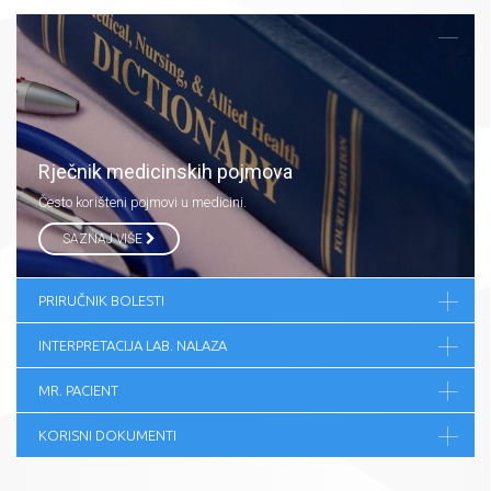
Rječnik medicinskih pojmova
Često korišteni pojmovi u medicini.
SAZNAJ VIŠE
PRIRUČNIK BOLESTI
INTERPRETACIJA LAB. NALAZA
MR. PACIENT
KORISNI DOKUMENTI