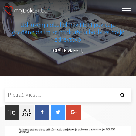
Udruženja oboljelih iz FBiH pozivaju
građane da im se pridruže u borbi za bolje
zdravstvo
OPŠTE VIJESTI
,
16
JUN
2017