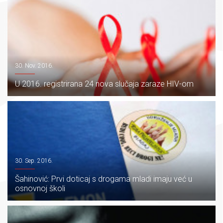
30. Nov. 2016.
U 2016. registrirana 24 nova slučaja zaraze HIV-om
30. Sep. 2016.
Šahinović: Prvi doticaj s drogama mladi imaju već u
osnovnoj školi