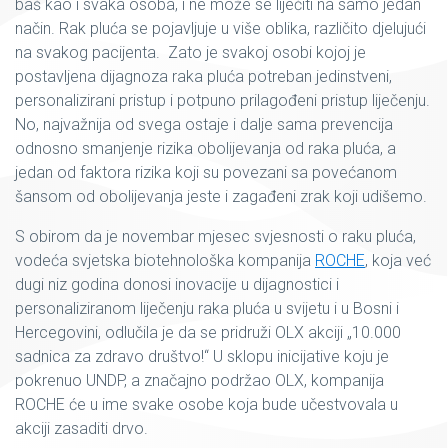
baš kao i svaka osoba, i ne može se liječiti na samo jedan
način. Rak pluća se pojavljuje u više oblika, različito djelujući
na svakog pacijenta. Zato je svakoj osobi kojoj je
postavljena dijagnoza raka pluća potreban jedinstveni,
personalizirani pristup i potpuno prilagođeni pristup liječenju.
No, najvažnija od svega ostaje i dalje sama prevencija
odnosno smanjenje rizika obolijevanja od raka pluća, a
jedan od faktora rizika koji su povezani sa povećanom
šansom od obolijevanja jeste i zagađeni zrak koji udišemo.
S obirom da je novembar mjesec svjesnosti o raku pluća,
vodeća svjetska biotehnološka kompanija
ROCHE
, koja već
dugi niz godina donosi inovacije u dijagnostici i
personaliziranom liječenju raka pluća u svijetu i u Bosni i
Hercegovini, odlučila je da se pridruži OLX akciji „10.000
sadnica za zdravo društvo!“ U sklopu inicijative koju je
pokrenuo UNDP, a značajno podržao OLX, kompanija
ROCHE će u ime svake osobe koja bude učestvovala u
akciji zasaditi drvo.