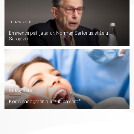
10. Nov. 2016.
Eminentni psihijatar dr. Norman Sartorius stiže u
Sarajevo
04. May. 2016.
Kočić nadogradnja ili 'zub na šaraf'