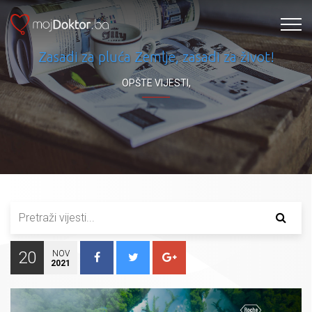
Zasadi za pluća Zemlje, zasadi za život!
OPŠTE VIJESTI
,
20
NOV
2021