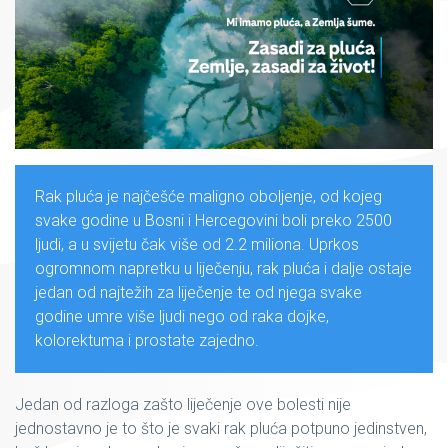
Rak pluća je najčešće maligno oboljenje, od kojeg
svake godine u Bosni i Hercegovini boli preko 2500
ljudi, a u svijetu čak više od 2.2 miliona. Uprkos
ogromnom napretku u liječenju, rak pluća i dalje ostaje
jedan od najtežih za liječenje te od njega svake
godine umre više ljudi nego od raka dojke,
kolorektuma i prostate zajedno.
Jedan od razloga zašto liječenje ove bolesti nije
jednostavno je to što je svaki rak pluća potpuno jedinstven,