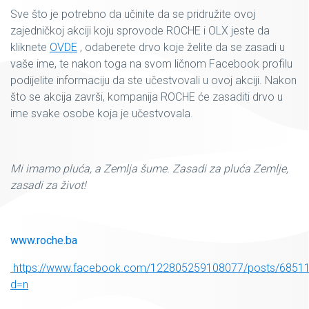
Sve što je potrebno da učinite da se pridružite ovoj
zajedničkoj akciji koju sprovode ROCHE i OLX jeste da
kliknete
OVDE
, odaberete drvo koje želite da se zasadi u
vaše ime, te nakon toga na svom ličnom Facebook profilu
podijelite informaciju da ste učestvovali u ovoj akciji. Nakon
što se akcija završi, kompanija ROCHE će zasaditi drvo u
ime svake osobe koja je učestvovala.
Mi imamo pluća, a Zemlja šume. Zasadi za pluća Zemlje,
zasadi za život!
www.roche.ba
https://www.facebook.com/122805259108077/posts/6851
d=n