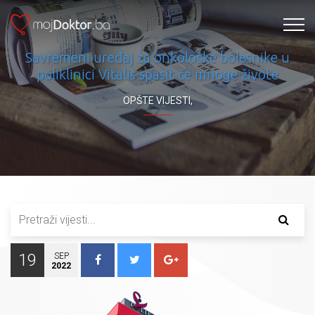
Savremeni uređaj za onkološke bolesnike u
poliklinici Vitalis spasit će mnoge živote
OPŠTE VIJESTI
,
19
SEP
2022