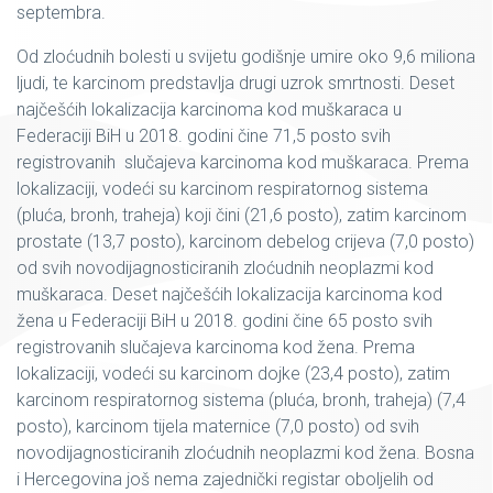
septembra.
Od zloćudnih bolesti u svijetu godišnje umire oko 9,6 miliona
ljudi, te karcinom predstavlja drugi uzrok smrtnosti. Deset
najčešćih lokalizacija karcinoma kod muškaraca u
Federaciji BiH u 2018. godini čine 71,5 posto svih
registrovanih slučajeva karcinoma kod muškaraca. Prema
lokalizaciji, vodeći su karcinom respiratornog sistema
(pluća, bronh, traheja) koji čini (21,6 posto), zatim karcinom
prostate (13,7 posto), karcinom debelog crijeva (7,0 posto)
od svih novodijagnosticiranih zloćudnih neoplazmi kod
muškaraca. Deset najčešćih lokalizacija karcinoma kod
žena u Federaciji BiH u 2018. godini čine 65 posto svih
registrovanih slučajeva karcinoma kod žena. Prema
lokalizaciji, vodeći su karcinom dojke (23,4 posto), zatim
karcinom respiratornog sistema (pluća, bronh, traheja) (7,4
posto), karcinom tijela maternice (7,0 posto) od svih
novodijagnosticiranih zloćudnih neoplazmi kod žena. Bosna
i Hercegovina još nema zajednički registar oboljelih od