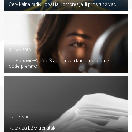
Cervikalna radikulopatija|Kompresija ili pritisnut živac
01. Nov. 2016.
Dr. Popović-Pejičić: Šta poduzeti kada menopauza
dođe prerano
08. Jun. 2015.
Kutak za EBM trenutak