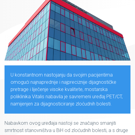
U konstantnom nastojanju da svojim pacijentima
omogući najnaprednije i najpreciznije dijagnostičke
pretrage i liječenje visoke kvalitete, mostarska
poliklinika Vitalis nabavila je savremeni uređaj PET/CT,
namijenjen za dijagnosticiranje zloćudnih bolesti.
Nabavkom ovog uređaja nastoji se značajno smanjiti
smrtnost stanovništva u BiH od zloćudnih bolesti, a s druge