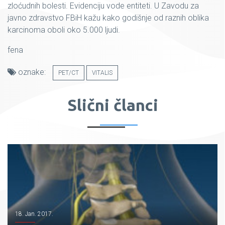
zloćudnih bolesti. Evidenciju vode entiteti. U Zavodu za
javno zdravstvo FBiH kažu kako godišnje od raznih oblika
karcinoma oboli oko 5.000 ljudi.
fena
oznake:
PET/CT
VITALIS
Slični članci
18. Jan. 2017.