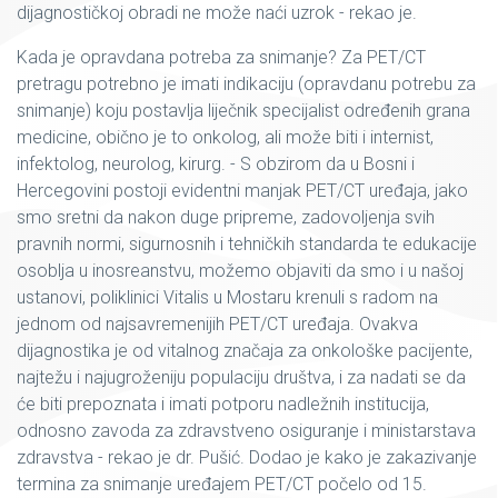
dijagnostičkoj obradi ne može naći uzrok - rekao je.
Kada je opravdana potreba za snimanje? Za PET/CT
pretragu potrebno je imati indikaciju (opravdanu potrebu za
snimanje) koju postavlja liječnik specijalist određenih grana
medicine, obično je to onkolog, ali može biti i internist,
infektolog, neurolog, kirurg. - S obzirom da u Bosni i
Hercegovini postoji evidentni manjak PET/CT uređaja, jako
smo sretni da nakon duge pripreme, zadovoljenja svih
pravnih normi, sigurnosnih i tehničkih standarda te edukacije
osoblja u inosreanstvu, možemo objaviti da smo i u našoj
ustanovi, poliklinici Vitalis u Mostaru krenuli s radom na
jednom od najsavremenijih PET/CT uređaja. Ovakva
dijagnostika je od vitalnog značaja za onkološke pacijente,
najtežu i najugroženiju populaciju društva, i za nadati se da
će biti prepoznata i imati potporu nadležnih institucija,
odnosno zavoda za zdravstveno osiguranje i ministarstava
zdravstva - rekao je dr. Pušić. Dodao je kako je zakazivanje
termina za snimanje uređajem PET/CT počelo od 15.