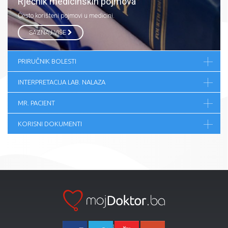
Rječnik medicinskih pojmova
Često korišteni pojmovi u medicini.
SAZNAJ VIŠE
PRIRUČNIK BOLESTI
INTERPRETACIJA LAB. NALAZA
MR. PACIENT
KORISNI DOKUMENTI
Ka-Agencija