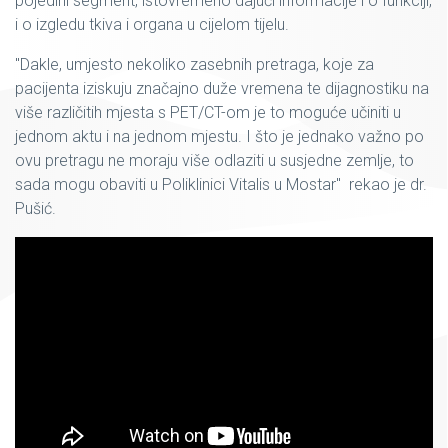
pojedini segment, istovremeno dajući informacije i o funkciji,
i o izgledu tkiva i organa u cijelom tijelu.
"Dakle, umjesto nekoliko zasebnih pretraga, koje za
pacijenta iziskuju značajno duže vremena te dijagnostiku na
više različitih mjesta s PET/CT-om je to moguće učiniti u
jednom aktu i na jednom mjestu. I što je jednako važno po
ovu pretragu ne moraju više odlaziti u susjedne zemlje, to
sada mogu obaviti u Poliklinici Vitalis u Mostar" rekao je dr.
Pušić.