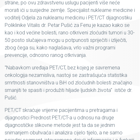
strane, po ovu zdravstvenu uslugu pacijenti više neće
morati ići u susjedne zemlje. Specijalist nuklearne medicine i
voditelj Odjela za nuklearnu medicinu i PET/CT dijagnostiku
Poliklinike Vitalis dr. Petar Pušić za Fenu je kazao kako se
kao i kod većine bolesti, rano otkriveni zloćudni tumori u 30-
50 posto slučajeva mogu u potpunosti spriječiti i izliječiti,
zbog čega su, kako naglašava, vrlo važni programi
prevencije, odnosno ranog otkrivanja.
"Nabavkom uređaja PET/CT, bez kojeg je savremena
onkologija nezamisliva, nastoji se zastrašujuća statistika
smrtnosti stanovništva u BiH od zloćudnih bolesti značajno
smanjiti te spasiti i produžiti hiljade ljudskih života" ističe dr.
Pušić.
PET/CT skraćuje vrijeme pacijentima u pretragama i
dijagnostici Prednost PET/CT-a u odnosu na druge
dijagnostičke slikovne metode jest ta da se jednim
snimanjem obuhvaća i analizira cijelo tijelo, a ne samo