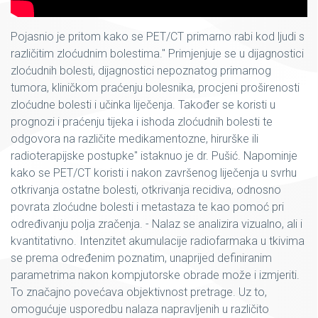
Pojasnio je pritom kako se PET/CT primarno rabi kod ljudi s
različitim zloćudnim bolestima." Primjenjuje se u dijagnostici
zloćudnih bolesti, dijagnostici nepoznatog primarnog
tumora, kliničkom praćenju bolesnika, procjeni proširenosti
zloćudne bolesti i učinka liječenja. Također se koristi u
prognozi i praćenju tijeka i ishoda zloćudnih bolesti te
odgovora na različite medikamentozne, hirurške ili
radioterapijske postupke" istaknuo je dr. Pušić. Napominje
kako se PET/CT koristi i nakon završenog liječenja u svrhu
otkrivanja ostatne bolesti, otkrivanja recidiva, odnosno
povrata zloćudne bolesti i metastaza te kao pomoć pri
određivanju polja zračenja. - Nalaz se analizira vizualno, ali i
kvantitativno. Intenzitet akumulacije radiofarmaka u tkivima
se prema određenim poznatim, unaprijed definiranim
parametrima nakon kompjutorske obrade može i izmjeriti.
To značajno povećava objektivnost pretrage. Uz to,
omogućuje usporedbu nalaza napravljenih u različito