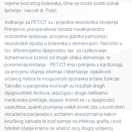
vrijeme kod istog bolesnika, čime se može pratiti učinak
liječenja - navodi dr. Pušić.
Indikacije za PET/CT su i pojedina neurološka oboljenja
Primjerice, preoperativna obrada medikamentno
rezistentne epilepsije, procjena gubitka pamćenja i
neuroloških ispada u bolesnika s demencijom. Naročito u
tzv. diferencijalnoj dijagnostici, npr. za razlikovanje
Alzheimerove bolesti od drugih oblika demencije, te
poremećaji kretanja. - PET/CT ima i primjenu u kardiologiji,
za procjenu stupnja ishemije i hibernacije, vijabilnosti
srčanog mišića te mogućnosti oporavka srčane funkcije.
Također, u pacijenata kod kojih su rezultati drugih
dijagnostičkih testova, uključujući i druge nuklearno-
medicinske pretrage, nejasni. Koristi se i u dijagnostici
vaskulitisa, upalnih promjena velikih krvnih žila, u kontrolnim
obradama pacijenata s aortalnim aneurizmama nakon
kirurškog zahvata te kod sumnje na infekciju grafta, i kod
febrilnih stanja kojima se unatoč svoj drugoj učinjenoj