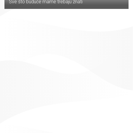
Sve što buduće mame trebaju znati