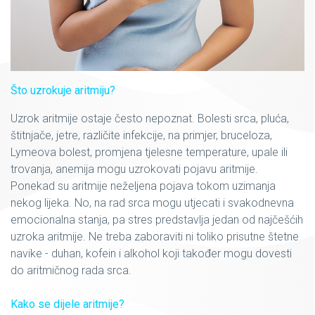
Što uzrokuje aritmiju?
Uzrok aritmije ostaje često nepoznat. Bolesti srca, pluća,
štitnjače, jetre, različite infekcije, na primjer, bruceloza,
Lymeova bolest, promjena tjelesne temperature, upale ili
trovanja, anemija mogu uzrokovati pojavu aritmije.
Ponekad su aritmije neželjena pojava tokom uzimanja
nekog lijeka. No, na rad srca mogu utjecati i svakodnevna
emocionalna stanja, pa stres predstavlja jedan od najčešćih
uzroka aritmije. Ne treba zaboraviti ni toliko prisutne štetne
navike - duhan, kofein i alkohol koji također mogu dovesti
do aritmičnog rada srca.
Kako se dijele aritmije?