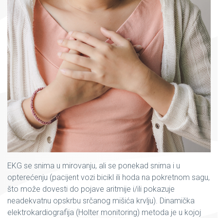
EKG se snima u mirovanju, ali se ponekad snima i u
opterećenju (pacijent vozi bicikl ili hoda na pokretnom sagu,
što može dovesti do pojave aritmije i/ili pokazuje
neadekvatnu opskrbu srčanog mišića krvlju). Dinamička
elektrokardiografija (Holter monitoring) metoda je u kojoj