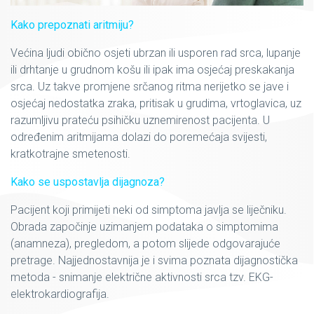
Kako prepoznati aritmiju?
Većina ljudi obično osjeti ubrzan ili usporen rad srca, lupanje
ili drhtanje u grudnom košu ili ipak ima osjećaj preskakanja
srca. Uz takve promjene srčanog ritma nerijetko se jave i
osjećaj nedostatka zraka, pritisak u grudima, vrtoglavica, uz
razumljivu prateću psihičku uznemirenost pacijenta. U
određenim aritmijama dolazi do poremećaja svijesti,
kratkotrajne smetenosti.
Kako se uspostavlja dijagnoza?
Pacijent koji primijeti neki od simptoma javlja se liječniku.
Obrada započinje uzimanjem podataka o simptomima
(anamneza), pregledom, a potom slijede odgovarajuće
pretrage. Najjednostavnija je i svima poznata dijagnostička
metoda - snimanje električne aktivnosti srca tzv. EKG-
elektrokardiografija.