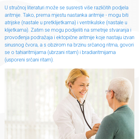
U stručnoj literaturi može se susresti više različitih podjela
aritmije. Tako, prema mjestu nastanka aritmije - mogu biti
atrijske (nastale u pretklijetkama) i ventrikulske (nastale u
klijetkama). Zatim se mogu podijeliti na smetnje stvaranja i
provođenja podražaja i ektopične aritmije koje nastaju izvan
sinusnog čvora, a s obzirom na brzinu srčanog ritma, govori
se o tahiaritmijama (ubrzani ritam) i bradiaritmijama
(usporeni srčani ritam).