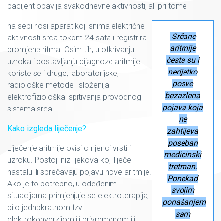
pacijent obavlja svakodnevne aktivnosti, ali pri tome
na sebi nosi aparat koji snima električne
Srčane
aktivnosti srca tokom 24 sata i registrira
aritmije
promjene ritma. Osim tih, u otkrivanju
česta su i
uzroka i postavljanju dijagnoze aritmije
nerijetko
koriste se i druge, laboratorijske,
posve
radiološke metode i složenija
bezazlena
elektrofiziološka ispitivanja provodnog
pojava koja
sistema srca.
ne
Kako izgleda liječenje?
zahtijeva
poseban
Liječenje aritmije ovisi o njenoj vrsti i
medicinski
uzroku. Postoji niz lijekova koji liječe
tretman.
nastalu ili sprečavaju pojavu nove aritmije.
Ponekad
Ako je to potrebno, u odeđenim
svojim
situacijama primjenjuje se elektroterapija,
ponašanjem
bilo jednokratnom tzv.
sam
elektrokonverzijom ili privremenom ili