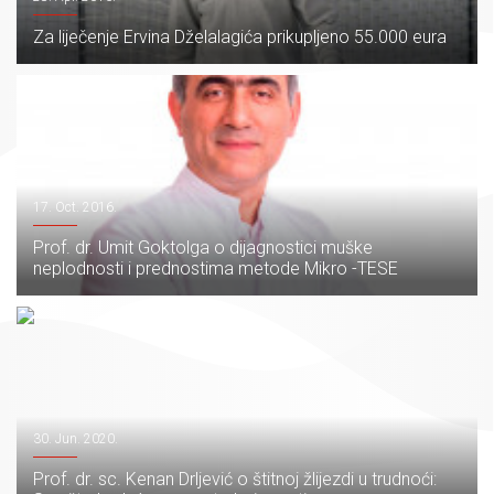
Za liječenje Ervina Dželalagića prikupljeno 55.000 eura
17. Oct. 2016.
Prof. dr. Umit Goktolga o dijagnostici muške
neplodnosti i prednostima metode Mikro -TESE
30. Jun. 2020.
Prof. dr. sc. Kenan Drljević o štitnoj žlijezdi u trudnoći: