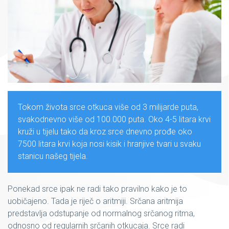
Tokom života srce otkuca više od 3 milijarde puta,
svakodnevno više od 100.000 puta. Oko 4-5 litara krvi
kruži u tijelu tako da kroz srce dnevno prođe oko
7500 litara krvi koja nosi kisik i hranjive tvari u svaku
stanicu našeg tijela.
Ponekad srce ipak ne radi tako pravilno kako je to
uobičajeno. Tada je riječ o aritmiji. Srčana aritmija
predstavlja odstupanje od normalnog srčanog ritma,
odnosno od regularnih srčanih otkucaja. Srce radi