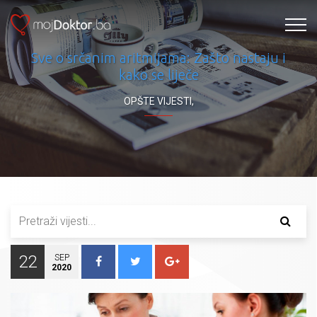
Sve o srčanim aritmijama: Zašto nastaju i
kako se liječe
OPŠTE VIJESTI
,
22
SEP
2020