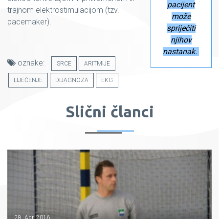
pacijent
trajnom elektrostimulacijom (tzv.
može
pacemaker).
spriječiti
njihov
nastanak.
oznake:
SRCE
ARITMIJE
LIJEČENJE
DIJAGNOZA
EKG
Slični članci
28. Apr. 2016.