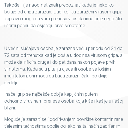
Takođe, nije naodmet znati prepoznati kada je neko ko
boluje od gripa zarazan. Ljudi koji su zaraženi virusom gripa
zapravo mogu da vam prenesu virus danima prije nego što
i sami počnu da osjećaju prve simptome.
U većini slučajeva osoba je zarazna već u periodu od 24 do
72 sata od trenutka kad je došla u dodir sa virusom gripa, a
može da inficira druge i do pet dana nakon pojave prvih
simptoma. Kada su u pitanju djeca ili osobe sa lošijim
imunitetom, oni mogu da budu zarazni čak i po dvije
nedelje.
Inače, grip se najčešće dobija kapljičnim putem,
odnosno virus nam prenese osoba koja kiše i kašlje u našoj
blizini.
Moguće je zaraziti se i dodirivanjem površine kontaminirane
tjelesnim tečnostima oboljelog, ako na taj način zaprljanim