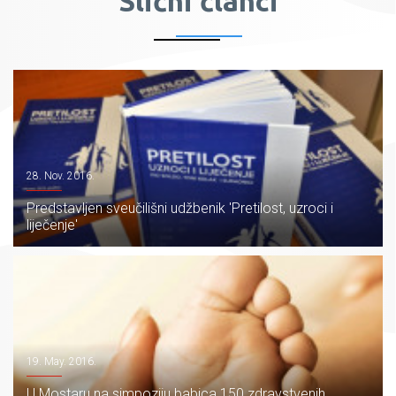
Slični članci
28. Nov. 2016.
Predstavljen sveučilišni udžbenik 'Pretilost, uzroci i
liječenje'
19. May. 2016.
U Mostaru na simpoziju babica 150 zdravstvenih