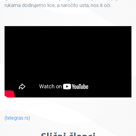
rukama dodirujemo lice, a naročito usta, nos ili oči.
(
telegras.rs
)