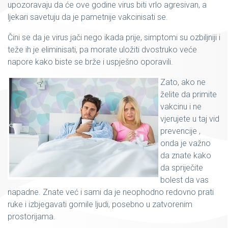
upozoravaju da će ove godine virus biti vrlo agresivan, a
ljekari savetuju da je pametnije vakcinisati se.
Čini se da je virus jači nego ikada prije, simptomi su ozbiljniji i
teže ih je eliminisati, pa morate uložiti dvostruko veće
napore kako biste se brže i uspješno oporavili.
Zato, ako ne
želite da primite
vakcinu i ne
vjerujete u taj vid
prevencije ,
onda je važno
da znate kako
da spriječite
bolest da vas
napadne. Znate već i sami da je neophodno redovno prati
ruke i izbjegavati gomile ljudi, posebno u zatvorenim
prostorijama.