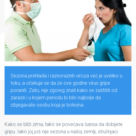
Sezona prehlada i raznoraznih viroza već je uveliko u
toku, a očekuje se da će ove godine virus gripe
poraniti. Zato, nije zgoreg znati kako se zaštititi od
zaraze i u kojem periodu bi bilo najbolje da
izbjegavate osobu koja je bolesna.
Kako se bliži zima, tako se povećava šansa da dobijete
gripu. Iako joj još nije sezona u našoj zemlji, stručnjaci