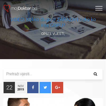
VIDEO: Koliko dugo je ZARAZAN neko ko
ima GRIPU?
OPŠTE VIJESTI
,
22
NOV
2015