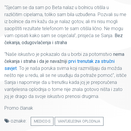
“Sjećam se da sam po Beta nalaz u bolnicu otišla u
različitim cipelama, toliko sam bila uzbuđena. Pozvali su me
iz bolnice da mi kažu da je nalaz gotov, ali mi nisu mogli
saopštiti rezultate telefonom te sam otišla lično. Ne mogu
vam opisati kako sam se osjećala”, prisjeća se Sanja.
Bez
čekanja, odugovlačenja i straha
“Naše iskustvo je pokazalo da u borbi za potomstvo
nema
čekanja i straha i da je navažniji
prvi trenutak za stručni
savjet
.
To je naša poruka svima koji razmišljaju da možda
nešto nije u redu, ali se ne usuđuju da potraže pomoć", ističe
Sanja i napominje da u trenutku kada joj je preporučena
vantjelesna oplodnja o tome nije znala gotovo ništa i zato
joj je drago da svoje iskustvo prenosi drugima.
Promo članak
oznake:
MEDICO-S
VANTJELESNA OPLODNJA