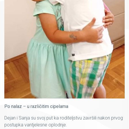
Po nalaz – u različitim cipelama
Dejan i Sanja su svoj put ka roditeljstvu završili nakon prvog
postupka vantjelesne oplodnje.