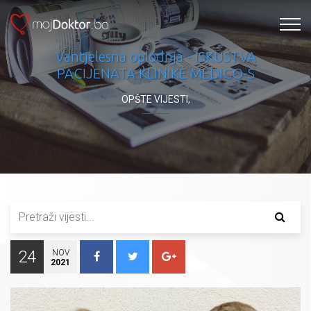
Vantjelesna oplodnja - ISKUSTVA
PACIJENATA KLINIKE MEDICO-S
OPŠTE VIJESTI
,
24
NOV
2021