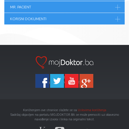
MR. PACIENT
KORISNI DOKUMENTI
Ka-Agencija
Copyright 2026 All Right Reserved
Korištenjem ove stranice slažete se sa
Uslovima korištenja
Sadržaj objavljen na portalu MOJDOKTOR.BA se može prenositi uz obavezno
navođenje izvora i linka na orginalni tekst.