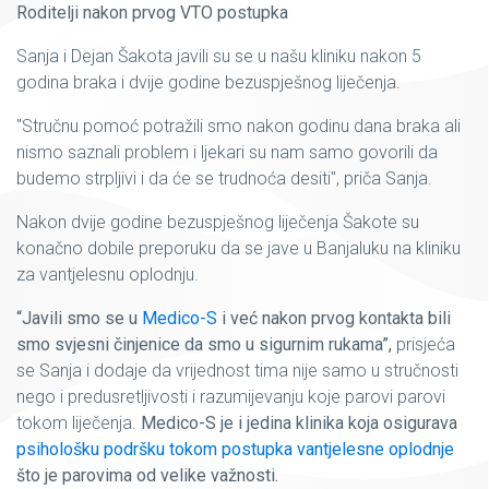
Roditelji nakon prvog VTO postupka
Sanja i Dejan Šakota javili su se u našu kliniku nakon 5
godina braka i dvije godine bezuspješnog liječenja.
"Stručnu pomoć potražili smo nakon godinu dana braka ali
nismo saznali problem i ljekari su nam samo govorili da
budemo strpljivi i da će se trudnoća desiti", priča Sanja.
Nakon dvije godine bezuspješnog liječenja Šakote su
konačno dobile preporuku da se jave u Banjaluku na kliniku
za vantjelesnu oplodnju.
“Javili smo se u
Medico-S
i već nakon prvog kontakta bili
smo svjesni činjenice da smo u sigurnim rukama”,
prisjeća
se Sanja i dodaje da vrijednost tima nije samo u stručnosti
nego i predusretljivosti i razumijevanju koje parovi parovi
tokom liječenja.
Medico-S je i jedina klinika koja osigurava
psihološku podršku tokom postupka vantjelesne oplodnje
što je parovima od velike važnosti.