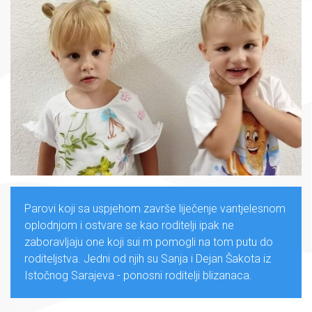
Parovi koji sa uspjehom završe liječenje vantjelesnom
oplodnjom i ostvare se kao roditelji ipak ne
zaboravljaju one koji sui m pomogli na tom putu do
roditeljstva. Jedni od njih su Sanja i Dejan Šakota iz
Istočnog Sarajeva - ponosni roditelji blizanaca.