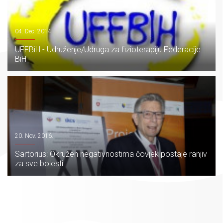
04. Dec. 2014.
UFFBiH - Udruženje/Udruga za fizioterapiju Federacije
BiH
20. Nov. 2016.
Sartorius: Okružen negativnostima čovjek postaje ranjiv
za sve bolesti