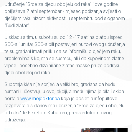
Udruženje "Srce za djecu oboljelu od raka" i ove godine
obilježava Zlatni septembar - mjesec podizanja svijesti o
dječijem raku nizom aktivnosti u septembru pod sloganom
"Budi zlatan".
U skladu s tim, u subotu su od 12 -17 sati na platou ispred
SCC-a i unutar SCC-a bili postavljeni pultovi ovog udruženja
te su građani imati priliku da se informišu o dječijem raku,
problemima s kojima se susreću, ali i da kupovinom zlatne
vrpce i posebno dizajnirane zlatne maske pruže podršku
djeci oboljeloj od raka.
Subotnja kiša nije spriječila veliki broj građana da budu
humani i učestvuju u ovoj akciji, a među njima je bila i ekipa
portala
www.mojdoktor.ba
koja je posjetila infopultove i
razgovarala s članovima udruženja "Srce za djecu oboljelu
od raka" te Fikretom Kubatom, predsjednikom ovog
Udruženja.