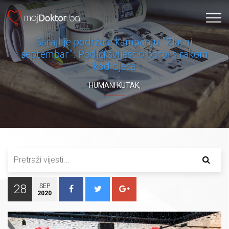
Sarajlije podržale kampanju "Zlatni
septembar": Podići svijest o borbi s rakom
kod djece
HUMANI KUTAK
,
28
SEP
2020