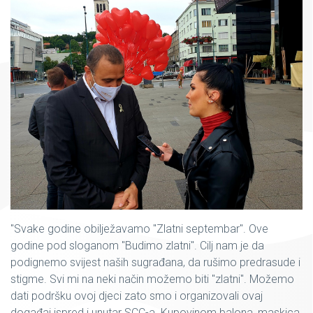
"Svake godine obilježavamo "Zlatni septembar". Ove
godine pod sloganom "Budimo zlatni". Cilj nam je da
podignemo svijest naših sugrađana, da rušimo predrasude i
stigme. Svi mi na neki način možemo biti "zlatni". Možemo
dati podršku ovoj djeci zato smo i organizovali ovaj
događaj ispred i unutar SCC-a. Kupovinom balona, maskica,