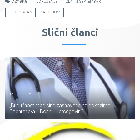
oznake:
UDRUŽENJE
ZLATNI SEPTEMBAR
BUDI ZLATAN
KARCINOM
Slični članci
15. Jul. 2015.
„Budućnost medicine zasnovane na dokazima i
Cochrane-a u Bosni i Hercegovini“