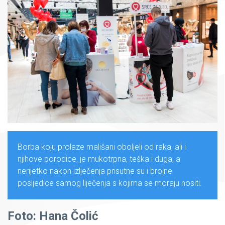
Borba koju prolaze mališani oboljeli od raka, ali i
njihove porodice, je mukotrpna, teška i duga, a
nerijetko nakon izlječenja prisutne su i brojne
posljedice samog liječenja s kojima se moraju nositi.
Foto: Hana Čolić