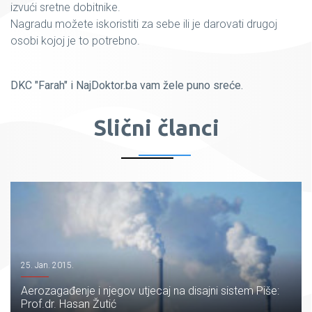
izvući sretne dobitnike.
Nagradu možete iskoristiti za sebe ili je darovati drugoj
osobi kojoj je to potrebno.
DKC "Farah" i NajDoktor.ba vam žele puno sreće.
Slični članci
25. Jan. 2015.
Aerozagađenje i njegov utjecaj na disajni sistem Piše:
Prof.dr. Hasan Žutić