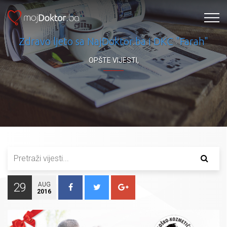
Zdravo ljeto sa NajDoktor.ba i DKC "Farah"
OPŠTE VIJESTI
,
29
AUG
2016