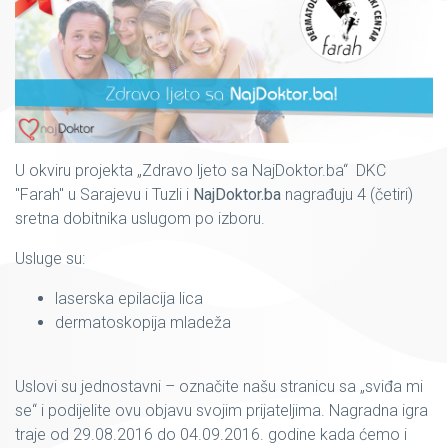
U okviru projekta „Zdravo ljeto sa NajDoktor.ba“ DKC
"Farah" u Sarajevu i Tuzli i
NajDoktor.ba
nagrađuju 4 (četiri)
sretna dobitnika uslugom po izboru.
Usluge su:
laserska epilacija lica
dermatoskopija mladeža
Uslovi su jednostavni – označite našu stranicu sa „sviđa mi
se“ i podijelite ovu objavu svojim prijateljima. Nagradna igra
traje od 29.08.2016 do 04.09.2016. godine kada ćemo i