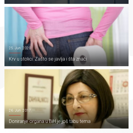
25. Jun. 2020.
Krv u stolici: Zašto se javlja i šta znači
26. Jun. 2017.
Doniranje organa u BiH je još tabu tema