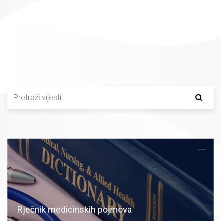
Rječnik medicinskih pojmova