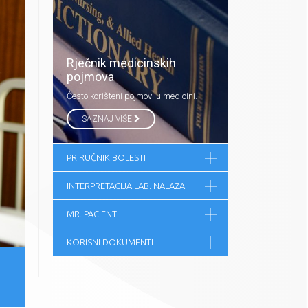
Rječnik medicinskih
pojmova
Često korišteni pojmovi u medicini.
SAZNAJ VIŠE
PRIRUČNIK BOLESTI
INTERPRETACIJA LAB. NALAZA
MR. PACIENT
KORISNI DOKUMENTI