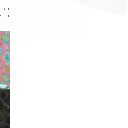
ntra u
kati u