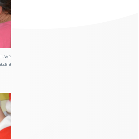
li sve
kazala