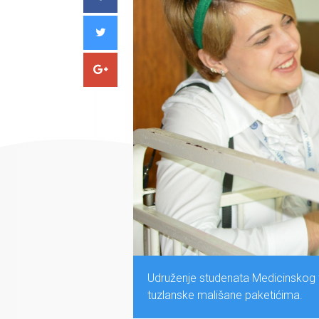
Udruženje studenata Medicinskog f
tuzlanske mališane paketićima.