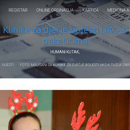
REGISTAR
ONLINE ORDINACIJA
KARTICA
MEDICINA A
a Klinike za dječje bolesti UKC-a
paketićima
HUMANI KUTAK
,
VIJESTI
FOTO: MALIŠANI SA KLINIKE ZA DJEČJE BOLESTI UKC-A TUZLA OB