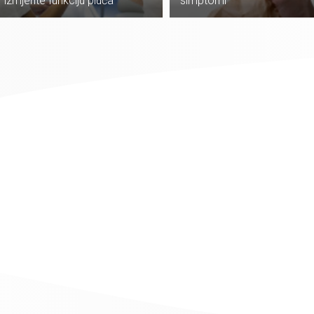
izmjerite funkciju pluća
simptomi