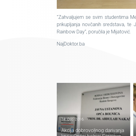
"Zahvaljujem se svim studentima Med
prikupljanja novčanih sredstava, te
Rainbow Day", poručila je Mijatović.
NajDoktor.ba
14. Dec. 2016.
Akcija dobrovoljnog darivanja