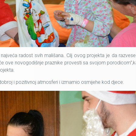
 najveća radost svih mališana. Cilj ovog projekta je da razvese
, neće ove novogodišnje praznike provesti sa svojom porodicom",
rojekta.
obroj i pozitivnoj atmosferi i izmamio osmijehe kod djece.