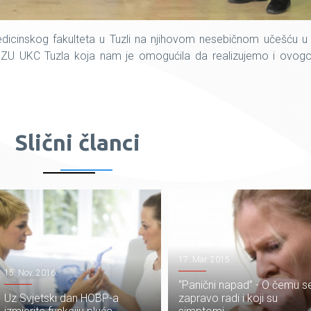
icinskog fakulteta u Tuzli na njihovom nesebičnom učešću u a
 JZU UKC Tuzla koja nam je omogućila da realizujemo i ovogod
Slični članci
17. Mar. 2015.
15. Nov. 2016.
“Panični napad” - O čemu s
Uz Svjetski dan HOBP-a
zapravo radi i koji su