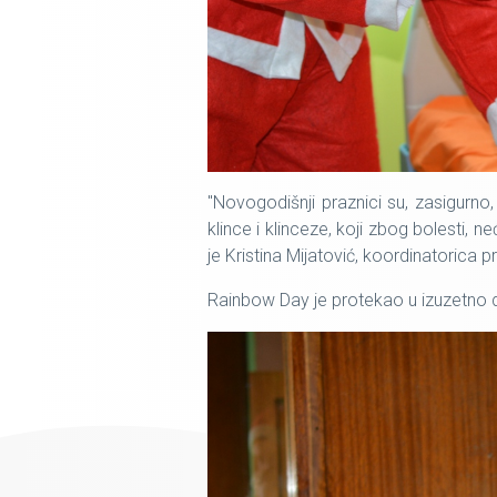
"Novogodišnji praznici su, zasigurno,
klince i klinceze, koji zbog bolesti
je Kristina Mijatović, koordinatorica p
Rainbow Day je protekao u izuzetno d