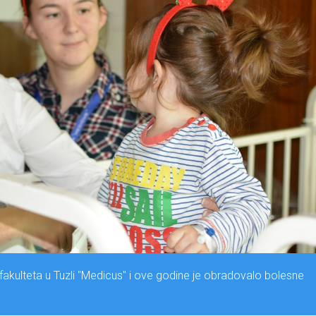
akulteta u Tuzli "Medicus" i ove godine je obradovalo bolesne