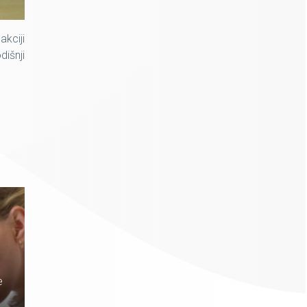
kciji
išnji
e