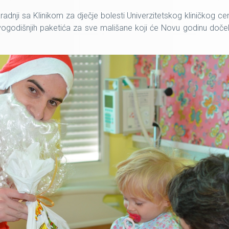
adnji sa Klinikom za dječje bolesti Univerzitetskog kliničkog ce
novogodišnjih paketića za sve mališane koji će Novu godinu doče