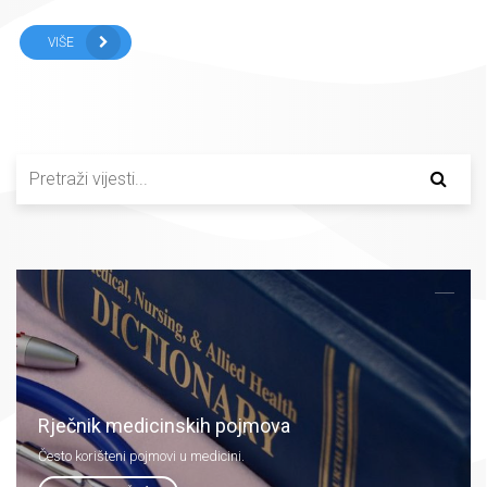
VIŠE
Rječnik medicinskih pojmova
Često korišteni pojmovi u medicini.