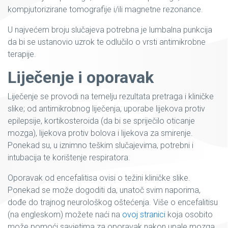
kompjutorizirane tomografije i/ili magnetne rezonance.
U najvećem broju slučajeva potrebna je lumbalna punkcija
da bi se ustanovio uzrok te odlučilo o vrsti antimikrobne
terapije.
Liječenje i oporavak
Liječenje se provodi na temelju rezultata pretraga i kliničke
slike; od antimikrobnog liječenja, uporabe lijekova protiv
epilepsije, kortikosteroida (da bi se spriječilo oticanje
mozga), lijekova protiv bolova i lijekova za smirenje.
Ponekad su, u iznimno teškim slučajevima, potrebni i
intubacija te korištenje respiratora.
Oporavak od encefalitisa ovisi o težini kliničke slike.
Ponekad se može dogoditi da, unatoč svim naporima,
dođe do trajnog neurološkog oštećenja. Više o encefalitisu
(na engleskom) možete naći na
ovoj stranici
koja osobito
može pomoći savjetima za oporavak nakon upale mozga.