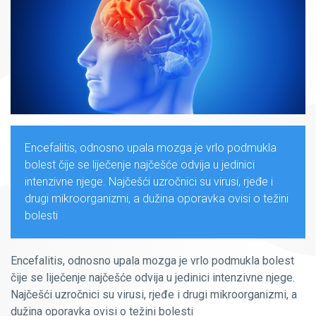
Encefalitis, odnosno upala mozga je vrlo podmukla
bolest čije se liječenje najčešće odvija u jedinici
intenzivne njege. Najčešći uzročnici su virusi, rjeđe i
drugi mikroorganizmi, a dužina oporavka ovisi o težini
bolesti
Encefalitis, odnosno upala mozga je vrlo podmukla bolest
čije se liječenje najčešće odvija u jedinici intenzivne njege.
Najčešći uzročnici su virusi, rjeđe i drugi mikroorganizmi, a
dužina oporavka ovisi o težini bolesti