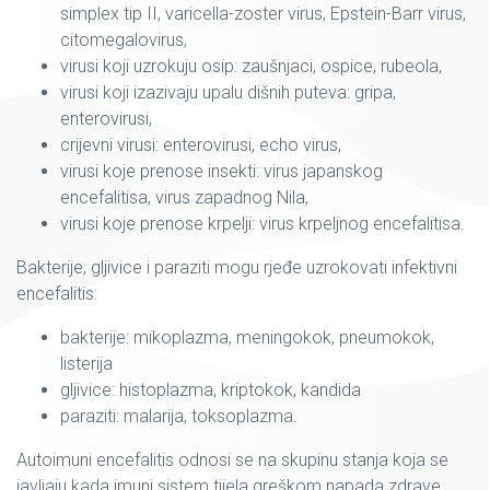
simplex tip II, varicella-zoster virus, Epstein-Barr virus,
citomegalovirus,
virusi koji uzrokuju osip: zaušnjaci, ospice, rubeola,
virusi koji izazivaju upalu dišnih puteva: gripa,
enterovirusi,
crijevni virusi: enterovirusi, echo virus,
virusi koje prenose insekti: virus japanskog
encefalitisa, virus zapadnog Nila,
virusi koje prenose krpelji: virus krpeljnog encefalitisa.
Bakterije, gljivice i paraziti mogu rjeđe uzrokovati infektivni
encefalitis:
bakterije: mikoplazma, meningokok, pneumokok,
listerija
gljivice: histoplazma, kriptokok, kandida
paraziti: malarija, toksoplazma.
Autoimuni encefalitis odnosi se na skupinu stanja koja se
javljaju kada imuni sistem tijela greškom napada zdrave