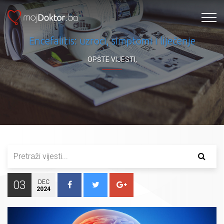
Encefalitis: uzroci, simptomi i liječenje
OPŠTE VIJESTI
,
03
DEC
2024