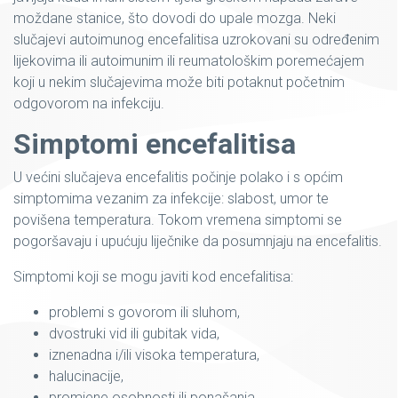
moždane stanice, što dovodi do upale mozga. Neki
slučajevi autoimunog encefalitisa uzrokovani su određenim
lijekovima ili autoimunim ili reumatološkim poremećajem
koji u nekim slučajevima može biti potaknut početnim
odgovorom na infekciju.
Simptomi encefalitisa
U većini slučajeva encefalitis počinje polako i s općim
simptomima vezanim za infekcije: slabost, umor te
povišena temperatura. Tokom vremena simptomi se
pogoršavaju i upućuju liječnike da posumnjaju na encefalitis.
Simptomi koji se mogu javiti kod encefalitisa:
problemi s govorom ili sluhom,
dvostruki vid ili gubitak vida,
iznenadna i/ili visoka temperatura,
halucinacije,
promjene osobnosti ili ponašanja,