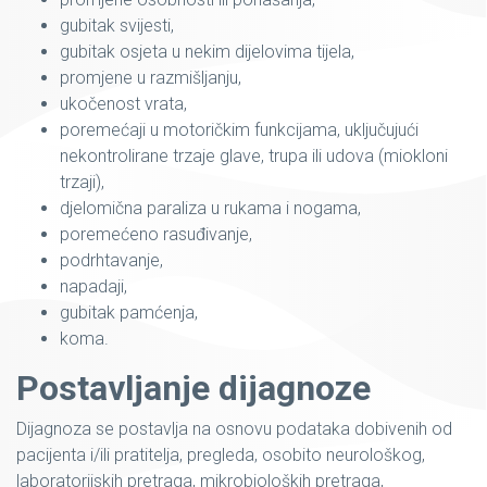
gubitak svijesti,
gubitak osjeta u nekim dijelovima tijela,
promjene u razmišljanju,
ukočenost vrata,
poremećaji u motoričkim funkcijama, uključujući
nekontrolirane trzaje glave, trupa ili udova (miokloni
trzaji),
djelomična paraliza u rukama i nogama,
poremećeno rasuđivanje,
podrhtavanje,
napadaji,
gubitak pamćenja,
koma.
Postavljanje dijagnoze
Dijagnoza se postavlja na osnovu podataka dobivenih od
pacijenta i/ili pratitelja, pregleda, osobito neurološkog,
laboratorijskih pretraga, mikrobioloških pretraga,