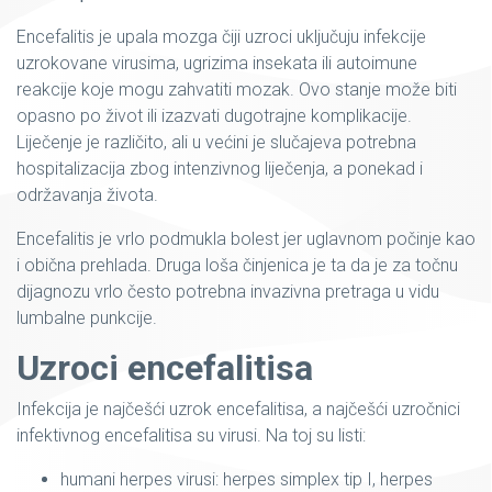
Encefalitis je upala mozga čiji uzroci uključuju infekcije
uzrokovane virusima, ugrizima insekata ili autoimune
reakcije koje mogu zahvatiti mozak. Ovo stanje može biti
opasno po život ili izazvati dugotrajne komplikacije.
Liječenje je različito, ali u većini je slučajeva potrebna
hospitalizacija zbog intenzivnog liječenja, a ponekad i
održavanja života.
Encefalitis je vrlo podmukla bolest jer uglavnom počinje kao
i obična prehlada. Druga loša činjenica je ta da je za točnu
dijagnozu vrlo često potrebna invazivna pretraga u vidu
lumbalne punkcije.
Uzroci encefalitisa
Infekcija je najčešći uzrok encefalitisa, a najčešći uzročnici
infektivnog encefalitisa su virusi. Na toj su listi:
humani herpes virusi: herpes simplex tip I, herpes