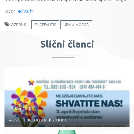
Izvor:
adiva.hr
oznake:
ENCEFALITIS
UPALA MOZGA
Slični članci
27. Mar. 2015.
#javolimnekogsaautizmom