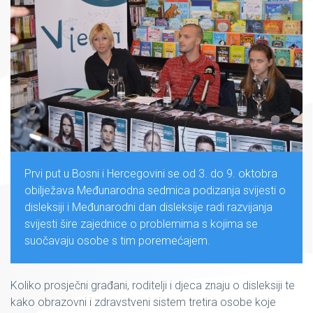
Prvi put u Bosni i Hercegovini se od 3. do 9. oktobra
obilježava Međunarodna sedmica podizanja svijesti o
disleksiji i Međunarodni dan disleksije radi razvijanja
svijesti šire zajednice o problemima s kojima se
suočavaju osobe s tim poremećajem.
Koliko prosječni građani, roditelji i djeca znaju o disleksiji te
kako obrazovni i zdravstveni sistem tretira osobe koje