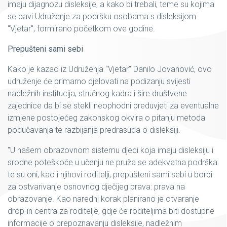
imaju dijagnozu disleksije, a kako bi trebali, teme su kojima
se bavi Udruženje za podršku osobama s disleksijom
"Vjetar", formirano početkom ove godine.
Prepušteni sami sebi
Kako je kazao iz Udruženja "Vjetar" Danilo Jovanović, ovo
udruženje će primarno djelovati na podizanju svijesti
nadležnih institucija, stručnog kadra i šire društvene
zajednice da bi se stekli neophodni preduvjeti za eventualne
izmjene postojećeg zakonskog okvira o pitanju metoda
podučavanja te razbijanja predrasuda o disleksiji.
"U našem obrazovnom sistemu djeci koja imaju disleksiju i
srodne poteškoće u učenju ne pruža se adekvatna podrška
te su oni, kao i njihovi roditelji, prepušteni sami sebi u borbi
za ostvarivanje osnovnog dječijeg prava: prava na
obrazovanje. Kao naredni korak planirano je otvaranje
drop-in centra za roditelje, gdje će roditeljima biti dostupne
informacije o prepoznavanju disleksije, nadležnim