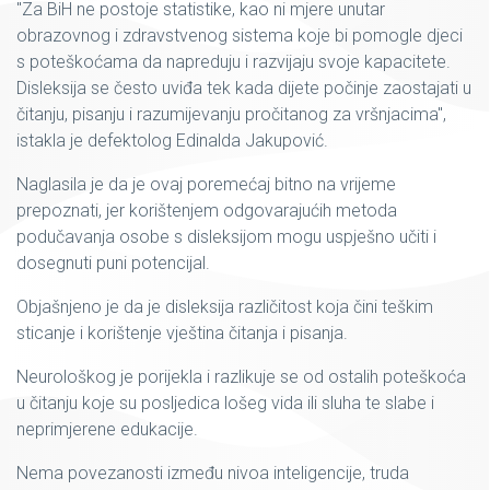
"Za BiH ne postoje statistike, kao ni mjere unutar
obrazovnog i zdravstvenog sistema koje bi pomogle djeci
s poteškoćama da napreduju i razvijaju svoje kapacitete.
Disleksija se često uviđa tek kada dijete počinje zaostajati u
čitanju, pisanju i razumijevanju pročitanog za vršnjacima",
istakla je defektolog Edinalda Jakupović.
Naglasila je da je ovaj poremećaj bitno na vrijeme
prepoznati, jer korištenjem odgovarajućih metoda
podučavanja osobe s disleksijom mogu uspješno učiti i
dosegnuti puni potencijal.
Objašnjeno je da je disleksija različitost koja čini teškim
sticanje i korištenje vještina čitanja i pisanja.
Neurološkog je porijekla i razlikuje se od ostalih poteškoća
u čitanju koje su posljedica lošeg vida ili sluha te slabe i
neprimjerene edukacije.
Nema povezanosti između nivoa inteligencije, truda