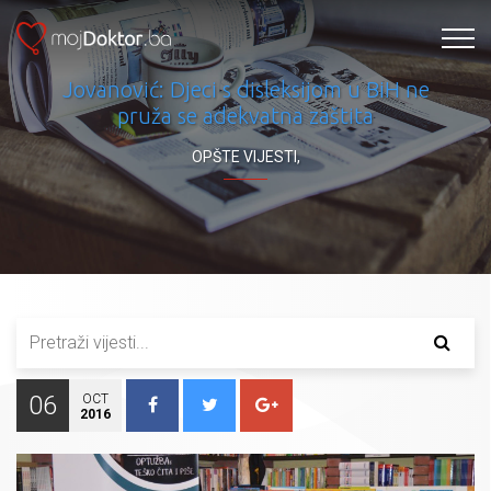
Jovanović: Djeci s disleksijom u BiH ne
pruža se adekvatna zaštita
OPŠTE VIJESTI
,
06
OCT
2016