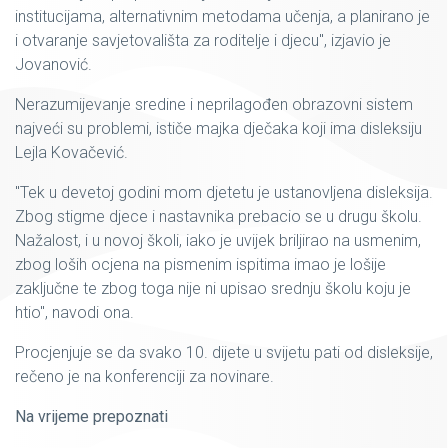
institucijama, alternativnim metodama učenja, a planirano je
i otvaranje savjetovališta za roditelje i djecu", izjavio je
Jovanović.
Nerazumijevanje sredine i neprilagođen obrazovni sistem
najveći su problemi, ističe majka dječaka koji ima disleksiju
Lejla Kovačević.
"Tek u devetoj godini mom djetetu je ustanovljena disleksija.
Zbog stigme djece i nastavnika prebacio se u drugu školu.
Nažalost, i u novoj školi, iako je uvijek briljirao na usmenim,
zbog loših ocjena na pismenim ispitima imao je lošije
zaključne te zbog toga nije ni upisao srednju školu koju je
htio", navodi ona.
Procjenjuje se da svako 10. dijete u svijetu pati od disleksije,
rečeno je na konferenciji za novinare.
Na vrijeme prepoznati