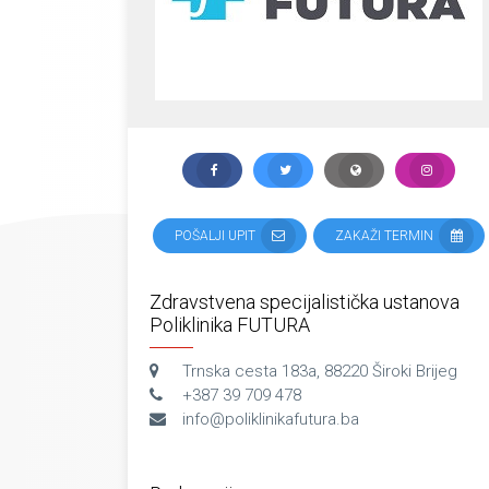
POŠALJI UPIT
ZAKAŽI TERMIN
Zdravstvena specijalistička ustanova
Poliklinika FUTURA
Trnska cesta 183a, 88220 Široki Brijeg
+387 39 709 478
info@poliklinikafutura.ba