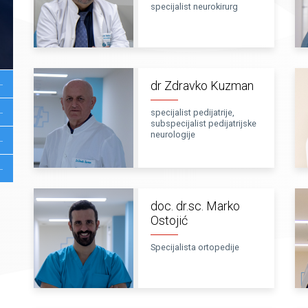
specijalist neurokirurg
dr Zdravko Kuzman
specijalist pedijatrije,
subspecijalist pedijatrijske
neurologije
doc. dr.sc. Marko
Ostojić
Specijalista ortopedije