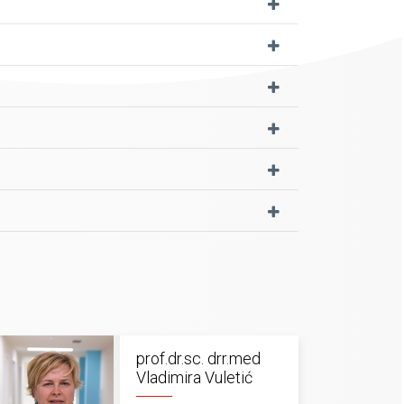
prof.dr.sc. drr.med
Vladimira Vuletić