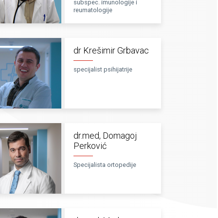
subspec. imunologije i
reumatologije
dr Krešimir Grbavac
specijalist psihijatrije
dr.med, Domagoj
Perković
Specijalista ortopedije