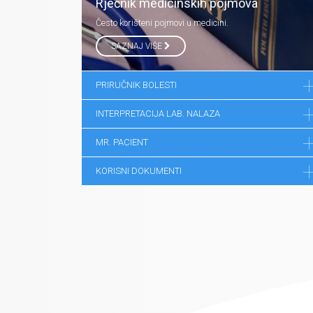
Rječnik medicinskih pojmova
Često korišteni pojmovi u medicini.
SAZNAJ VIŠE
PRIRUČNIK BOLESTI
INTERPRETACIJA LAB. NALAZA
MR. PACIENT
KORISNI DOKUMENTI