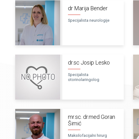
dr Marija Bender
Specijalista neurologije
dr.sc Josip Lesko
Specijalista
otorinolaringolog
mr.sc. dr.med Goran
Šimić
Maksilofacijalni hirurg