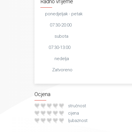
Radno vrijeme
ponedjeljak - petak
07:30-20:00
subota
07:30-13:00
nedelja
Zatvoreno
Ocjena
stručnost
cijena
ljubaznost