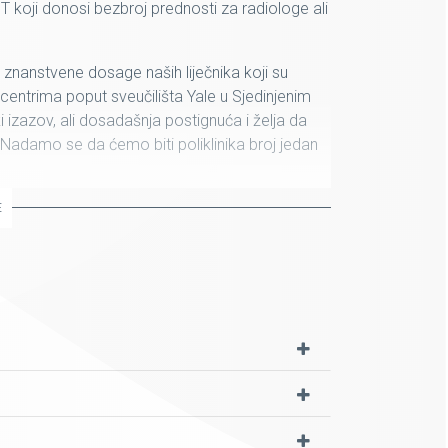
 koji donosi bezbroj prednosti za radiologe ali
znanstvene dosage naših liječnika koji su
m centrima poput sveučilišta Yale u Sjedinjenim
 izazov, ali dosadašnja postignuća i želja da
damo se da ćemo biti poliklinika broj jedan
E