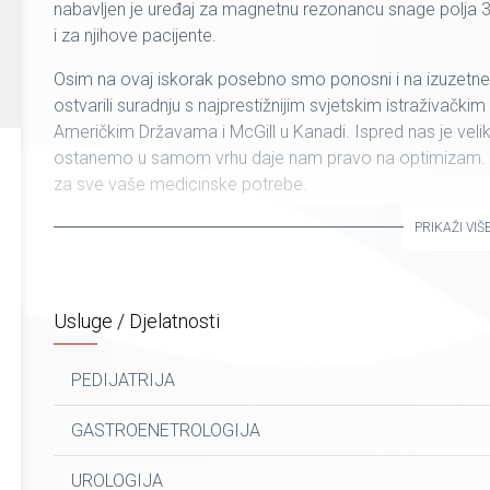
nabavljen je uređaj za magnetnu rezonancu snage polja 3T
i za njihove pacijente.
Osim na ovaj iskorak posebno smo ponosni i na izuzetne 
ostvarili suradnju s najprestižnijim svjetskim istraživački
Američkim Državama i McGill u Kanadi. Ispred nas je veliki
ostanemo u samom vrhu daje nam pravo na optimizam. Na
za sve vaše medicinske potrebe.
PRIKAŽI VIŠ
Usluge / Djelatnosti
PEDIJATRIJA
GASTROENETROLOGIJA
UROLOGIJA