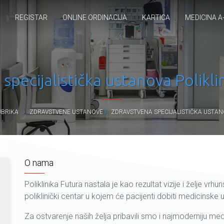
REGISTAR
ONLINE ORDINACIJA
KARTICA
MEDICINA A
specijalistička ustanova Polik
UBRIKA
ZDRAVSTVENE USTANOVE
ZDRAVSTVENA SPECIJALISTIČKA USTAN
O nama
Poliklinika Futura nastala je kao rezultat vizije i želje vrhu
poliklinički centar u kojem će pacijenti dobiti medicinske u
Za ostvarenje naših želja pribavili smo i najmoderniju med