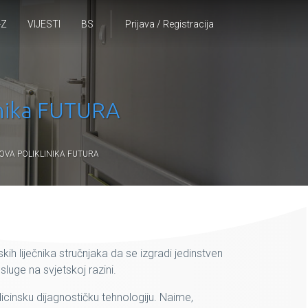
-Z
VIJESTI
BS
Prijava / Registracija
linika FUTURA
OVA POLIKLINIKA FUTURA
nskih liječnika stručnjaka da se izgradi jedinstven
sluge na svjetskoj razini.
icinsku dijagnostičku tehnologiju. Naime,