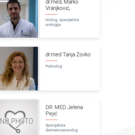
dr.med, Marko
Vranjković,
Urolog, specijalista
urologije
dr.med Tanja Zovko
Pulmolog
DR. MED Jelena
Pejić
Specijalista
dermatovenerolog