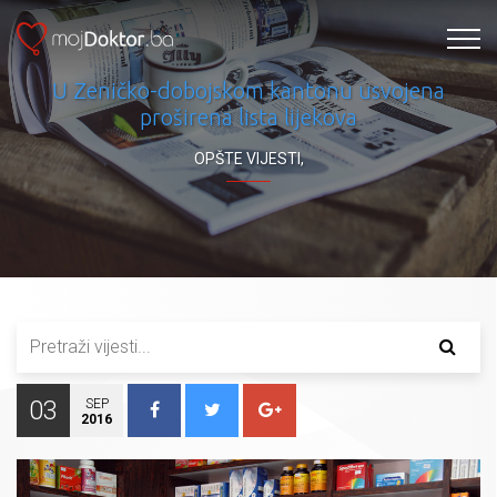
U Zeničko-dobojskom kantonu usvojena
proširena lista lijekova
OPŠTE VIJESTI
,
03
SEP
2016