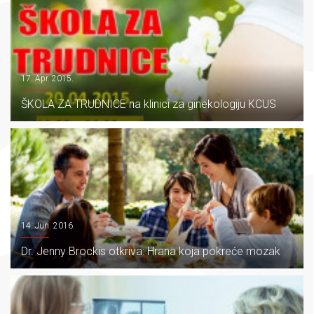
17. Apr. 2015.
ŠKOLA ZA TRUDNICE na klinici za ginekologiju KCUS
14. Jun. 2016.
Dr. Jenny Brockis otkriva: Hrana koja pokreće mozak