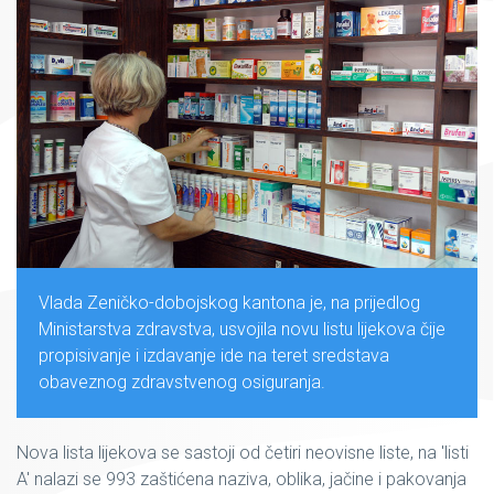
Vlada Zeničko-dobojskog kantona je, na prijedlog
Ministarstva zdravstva, usvojila novu listu lijekova čije
propisivanje i izdavanje ide na teret sredstava
obaveznog zdravstvenog osiguranja.
Nova lista lijekova se sastoji od četiri neovisne liste, na 'listi
A' nalazi se 993 zaštićena naziva, oblika, jačine i pakovanja