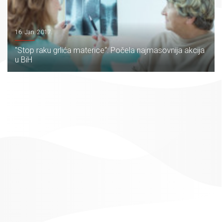
16. Jan. 2017.
"Stop raku grlića materice“: Počela najmasovnija akcija
u BiH