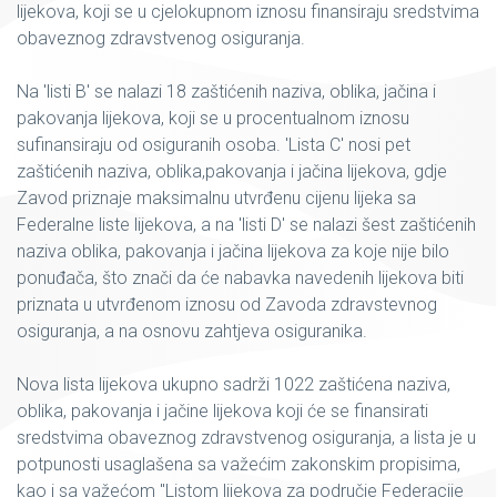
lijekova, koji se u cjelokupnom iznosu finansiraju sredstvima
obaveznog zdravstvenog osiguranja.
Na 'listi B' se nalazi 18 zaštićenih naziva, oblika, jačina i
pakovanja lijekova, koji se u procentualnom iznosu
sufinansiraju od osiguranih osoba. 'Lista C' nosi pet
zaštićenih naziva, oblika,pakovanja i jačina lijekova, gdje
Zavod priznaje maksimalnu utvrđenu cijenu lijeka sa
Federalne liste lijekova, a na 'listi D' se nalazi šest zaštićenih
naziva oblika, pakovanja i jačina lijekova za koje nije bilo
ponuđača, što znači da će nabavka navedenih lijekova biti
priznata u utvrđenom iznosu od Zavoda zdravstevnog
osiguranja, a na osnovu zahtjeva osiguranika.
Nova lista lijekova ukupno sadrži 1022 zaštićena naziva,
oblika, pakovanja i jačine lijekova koji će se finansirati
sredstvima obaveznog zdravstvenog osiguranja, a lista je u
potpunosti usaglašena sa važećim zakonskim propisima,
kao i sa važećom "Listom lijekova za područje Federacije